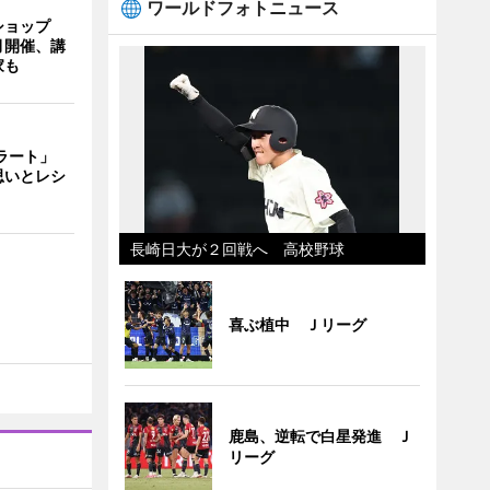
ワールドフォトニュース
ショップ
月開催、講
家も
ェラート」
思いとレシ
長崎日大が２回戦へ 高校野球
喜ぶ植中 Ｊリーグ
鹿島、逆転で白星発進 Ｊ
リーグ