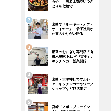
もや」 黒岩土鶏やいつき
どりを七輪で
宮崎で「ルーキー・オブ・
ザ・イヤー」 若手社員が
仕事のやりがい語る
新富のおにぎり専門店「有
機米農家 おにぎり宮本」、
キッチンカー営業開始
宮崎・大塚神社でマルシ
ェ キッチンカーやワーク
ショップなど17店出店
宮崎「ノボルブルーイン