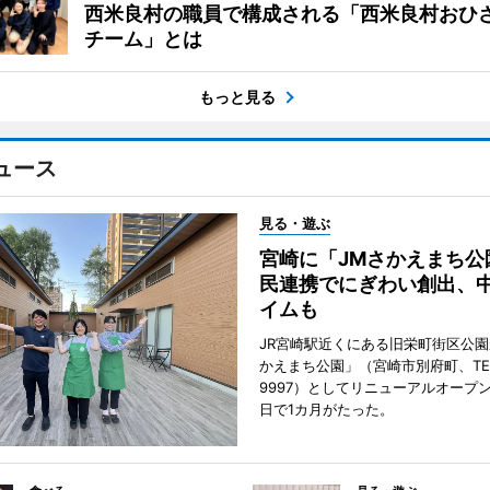
西米良村の職員で構成される「西米良村おひ
チーム」とは
もっと見る
ュース
見る・遊ぶ
宮崎に「JMさかえまち公
民連携でにぎわい創出、
イムも
JR宮崎駅近くにある旧栄町街区公園
かえまち公園」（宮崎市別府町、TEL 0
9997）としてリニューアルオープン
日で1カ月がたった。