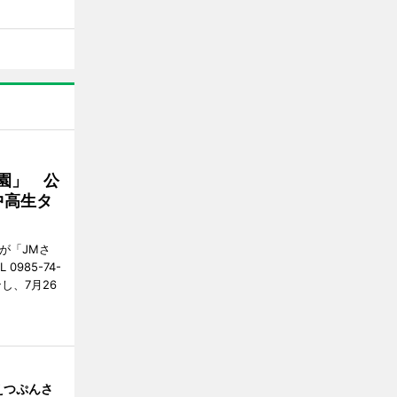
園」 公
中高生タ
が「JMさ
985-74-
し、7月26
えつぷんさ