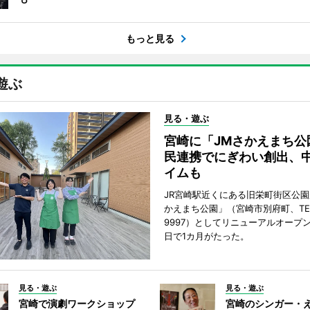
もっと見る
遊ぶ
見る・遊ぶ
宮崎に「JMさかえまち公
民連携でにぎわい創出、
イムも
JR宮崎駅近くにある旧栄町街区公園
かえまち公園」（宮崎市別府町、TEL 0
9997）としてリニューアルオープン
日で1カ月がたった。
見る・遊ぶ
見る・遊ぶ
宮崎で演劇ワークショップ
宮崎のシンガー・