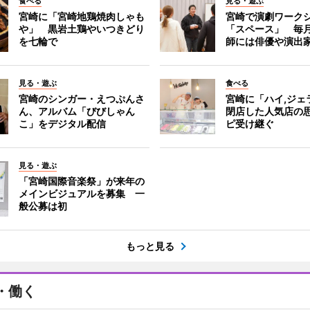
食べる
見る・遊ぶ
宮崎に「宮崎地鶏焼肉しゃも
宮崎で演劇ワーク
や」 黒岩土鶏やいつきどり
「スペース」 毎
を七輪で
師には俳優や演出
見る・遊ぶ
食べる
宮崎のシンガー・えつぷんさ
宮崎に「ハイ,ジ
ん、アルバム「びびしゃん
閉店した人気店の
こ」をデジタル配信
ピ受け継ぐ
見る・遊ぶ
「宮崎国際音楽祭」が来年の
メインビジュアルを募集 一
般公募は初
もっと見る
・働く