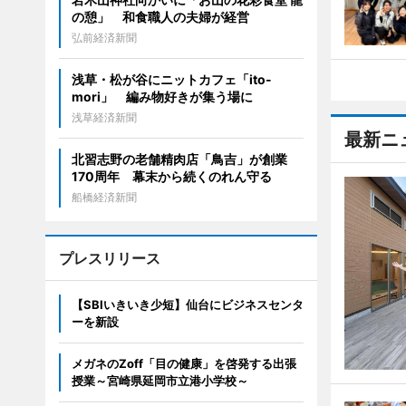
の憩」 和食職人の夫婦が経営
弘前経済新聞
浅草・松が谷にニットカフェ「ito-
mori」 編み物好きが集う場に
浅草経済新聞
最新ニ
北習志野の老舗精肉店「鳥吉」が創業
170周年 幕末から続くのれん守る
船橋経済新聞
プレスリリース
【SBIいきいき少短】仙台にビジネスセンタ
ーを新設
メガネのZoff「目の健康」を啓発する出張
授業～宮崎県延岡市立港小学校～