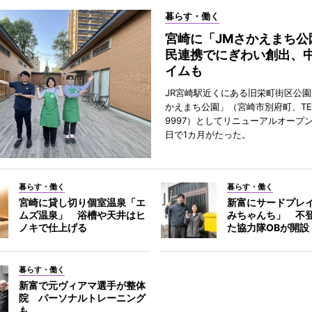
暮らす・働く
宮崎に「JMさかえまち公
民連携でにぎわい創出、
イムも
JR宮崎駅近くにある旧栄町街区公園
かえまち公園」（宮崎市別府町、TEL 0
9997）としてリニューアルオープン
日で1カ月がたった。
暮らす・働く
暮らす・働く
宮崎に貸し切り個室温泉「エ
新富にサードプレ
ムズ温泉」 浴槽や天井はヒ
みちゃんち」 不
ノキで仕上げる
た協力隊OBが開設
暮らす・働く
新富で元ヴィアマ選手が整体
院 パーソナルトレーニング
も