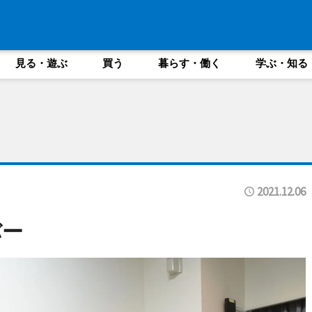
見る・遊ぶ
買う
暮らす・働く
学ぶ・知る
2021.12.06
バー