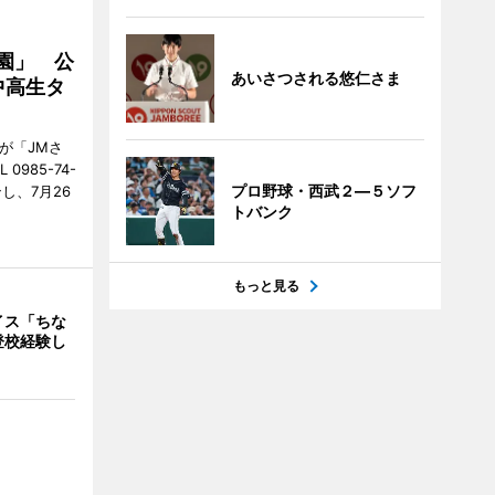
園」 公
あいさつされる悠仁さま
中高生タ
が「JMさ
985-74-
プロ野球・西武２―５ソフ
し、7月26
トバンク
もっと見る
イス「ちな
登校経験し