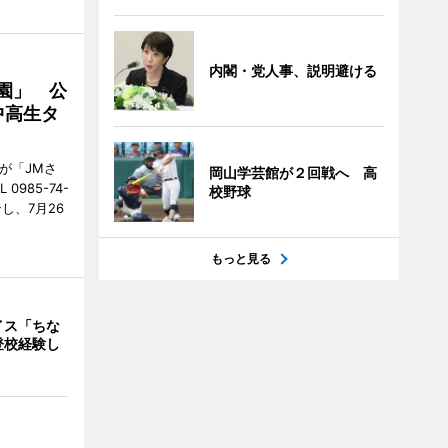
内閣・党人事、説明避ける
園」 公
中高生タ
が「JMさ
岡山学芸館が２回戦へ 高
985-74-
校野球
し、7月26
もっと見る
イス「ちな
登校経験し