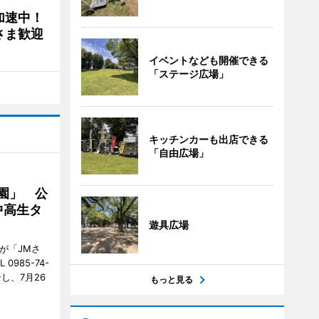
加速中！
さま歓迎
イベントなども開催できる
「ステージ広場」
キッチンカーも出店できる
「自由広場」
園」 公
中高生タ
遊具広場
が「JMさ
985-74-
し、7月26
もっと見る