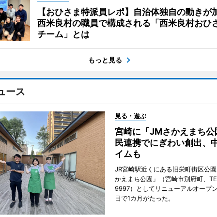
【おひさま特派員レポ】自治体独自の動きが
西米良村の職員で構成される「西米良村おひ
チーム」とは
もっと見る
ュース
見る・遊ぶ
宮崎に「JMさかえまち公
民連携でにぎわい創出、
イムも
JR宮崎駅近くにある旧栄町街区公園
かえまち公園」（宮崎市別府町、TEL 0
9997）としてリニューアルオープン
日で1カ月がたった。