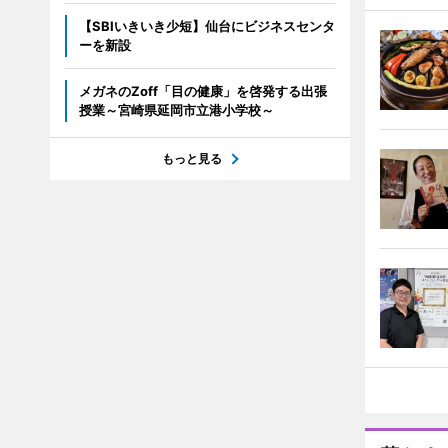
【SBIいきいき少短】仙台にビジネスセンタ
ーを新設
メガネのZoff「目の健康」を啓発する出張
授業～宮崎県延岡市立港小学校～
もっと見る