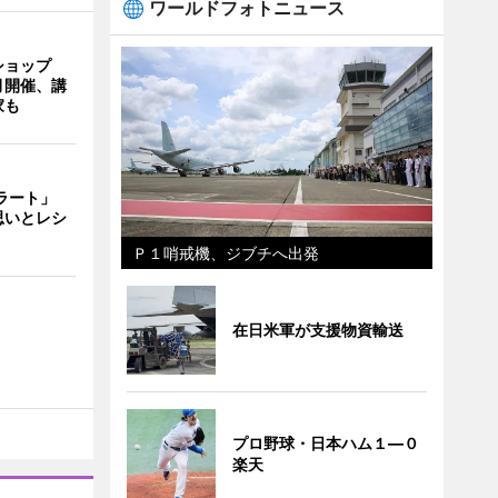
ワールドフォトニュース
ショップ
月開催、講
家も
ェラート」
思いとレシ
Ｐ１哨戒機、ジブチへ出発
在日米軍が支援物資輸送
プロ野球・日本ハム１―０
楽天