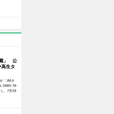
園」 公
中高生タ
が「JMさ
985-74-
し、7月26