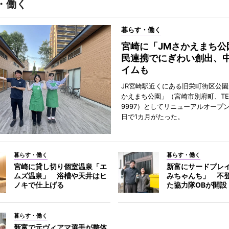
・働く
暮らす・働く
宮崎に「JMさかえまち公
民連携でにぎわい創出、
イムも
JR宮崎駅近くにある旧栄町街区公園
かえまち公園」（宮崎市別府町、TEL 0
9997）としてリニューアルオープン
日で1カ月がたった。
暮らす・働く
暮らす・働く
宮崎に貸し切り個室温泉「エ
新富にサードプレ
ムズ温泉」 浴槽や天井はヒ
みちゃんち」 不
ノキで仕上げる
た協力隊OBが開設
暮らす・働く
新富で元ヴィアマ選手が整体