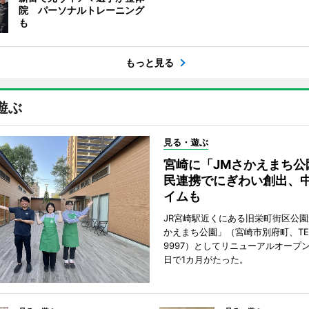
院 パーソナルトレーニング
も
もっと見る
遊ぶ
見る・遊ぶ
宮崎に「JMさかえまち公
民連携でにぎわい創出、
イムも
JR宮崎駅近くにある旧栄町街区公園
かえまち公園」（宮崎市別府町、TEL 0
9997）としてリニューアルオープン
日で1カ月がたった。