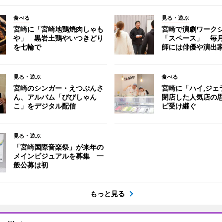
食べる
見る・遊ぶ
宮崎に「宮崎地鶏焼肉しゃも
宮崎で演劇ワーク
や」 黒岩土鶏やいつきどり
「スペース」 毎
を七輪で
師には俳優や演出
見る・遊ぶ
食べる
宮崎のシンガー・えつぷんさ
宮崎に「ハイ,ジ
ん、アルバム「びびしゃん
閉店した人気店の
こ」をデジタル配信
ピ受け継ぐ
見る・遊ぶ
「宮崎国際音楽祭」が来年の
メインビジュアルを募集 一
般公募は初
もっと見る