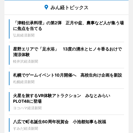
みん経トピックス
「津軽伝承料理」の第2弾 正月や盆、農事など人が集う場
に焦点を当てる
弘前経済新聞
星野エリアで「足水浴」 13度の湧水とヒノキ香るおけで
清涼体験
軽井沢経済新聞
札幌でゲームイベント10月開催へ 高校生向け企画を新設
札幌経済新聞
火星を旅するVR体験アトラクション みなとみらい
PLOT48に登場
ヨコハマ経済新聞
八広で町名誕生60周年祝賀会 小池都知事も祝福
すみだ経済新聞