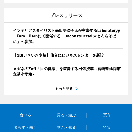
プレスリリース
インテリアスタイリスト黒田美津子氏が主宰するLaboratoryy
｜Fern｜Barnにて開催する「unconstructed 木と布をそば
に」へ参加。
【SBIいきいき少短】仙台にビジネスセンターを新設
メガネのZoff「目の健康」を啓発する出張授業～宮崎県延岡市
立港小学校～
もっと見る
食べる
見る・遊ぶ
買う
暮らす・働く
学ぶ・知る
特集