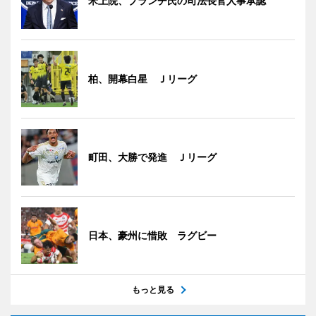
米上院、ブランチ氏の司法長官人事承認
柏、開幕白星 Ｊリーグ
町田、大勝で発進 Ｊリーグ
日本、豪州に惜敗 ラグビー
もっと見る