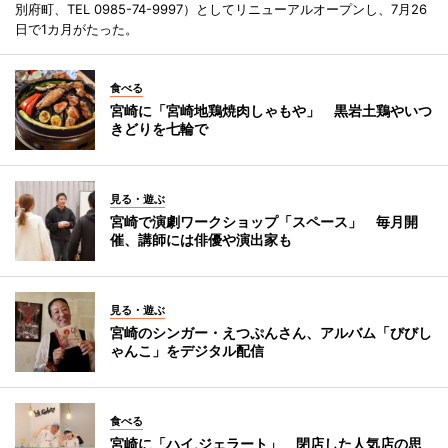
別府町、TEL 0985-74-9997）としてリニューアルオープンし、7月26
日で1カ月がたった。
食べる
宮崎に「宮崎地鶏焼肉しゃもや」 黒岩土鶏やいつ
きどりを七輪で
見る・遊ぶ
宮崎で演劇ワークショップ「スペース」 毎月開
催、講師には俳優や演出家も
見る・遊ぶ
宮崎のシンガー・えつぷんさん、アルバム「びびし
ゃんこ」をデジタル配信
食べる
宮崎に「ハイ,ジェラート」 閉店した人気店の思