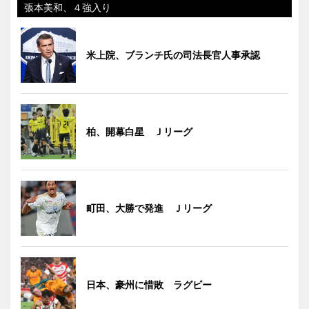
張本美和、４強入り
米上院、ブランチ氏の司法長官人事承認
柏、開幕白星 Ｊリーグ
町田、大勝で発進 Ｊリーグ
日本、豪州に惜敗 ラグビー