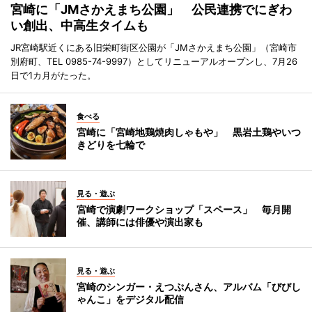
宮崎に「JMさかえまち公園」 公民連携でにぎわ
い創出、中高生タイムも
JR宮崎駅近くにある旧栄町街区公園が「JMさかえまち公園」（宮崎市
別府町、TEL 0985-74-9997）としてリニューアルオープンし、7月26
日で1カ月がたった。
食べる
宮崎に「宮崎地鶏焼肉しゃもや」 黒岩土鶏やいつ
きどりを七輪で
見る・遊ぶ
宮崎で演劇ワークショップ「スペース」 毎月開
催、講師には俳優や演出家も
見る・遊ぶ
宮崎のシンガー・えつぷんさん、アルバム「びびし
ゃんこ」をデジタル配信