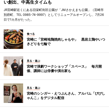
い創出、中高生タイムも
JR宮崎駅近くにある旧栄町街区公園が「JMさかえまち公園」（宮崎市
別府町、TEL 0985-74-9997）としてリニューアルオープンし、7月26
日で1カ月がたった。
食べる
宮崎に「宮崎地鶏焼肉しゃもや」 黒岩土鶏やいつ
きどりを七輪で
見る・遊ぶ
宮崎で演劇ワークショップ「スペース」 毎月開
催、講師には俳優や演出家も
見る・遊ぶ
宮崎のシンガー・えつぷんさん、アルバム「びびし
ゃんこ」をデジタル配信