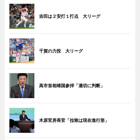
吉田は２安打１打点 大リーグ
千賀の力投 大リーグ
高市首相靖国参拝「適切に判断」
木原官房長官「拉致は現在進行形」