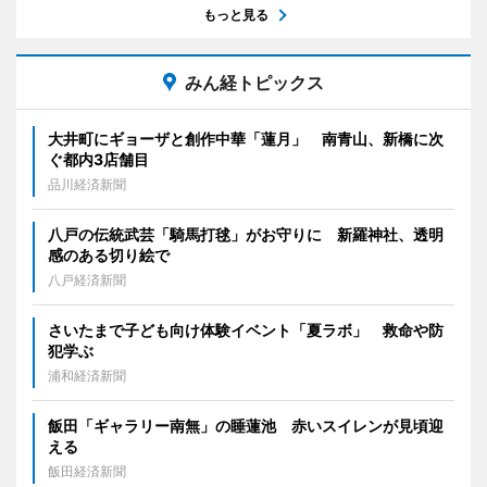
もっと見る
みん経トピックス
大井町にギョーザと創作中華「蓮月」 南青山、新橋に次
ぐ都内3店舗目
品川経済新聞
八戸の伝統武芸「騎馬打毬」がお守りに 新羅神社、透明
感のある切り絵で
八戸経済新聞
さいたまで子ども向け体験イベント「夏ラボ」 救命や防
犯学ぶ
浦和経済新聞
飯田「ギャラリー南無」の睡蓮池 赤いスイレンが見頃迎
える
飯田経済新聞