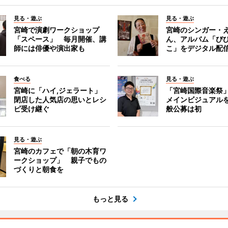
見る・遊ぶ
見る・遊ぶ
宮崎で演劇ワークショップ
宮崎のシンガー・
「スペース」 毎月開催、講
ん、アルバム「び
師には俳優や演出家も
こ」をデジタル配
食べる
見る・遊ぶ
宮崎に「ハイ,ジェラート」
「宮崎国際音楽祭
閉店した人気店の思いとレシ
メインビジュアル
ピ受け継ぐ
般公募は初
見る・遊ぶ
宮崎のカフェで「朝の木育ワ
ークショップ」 親子でもの
づくりと朝食を
もっと見る