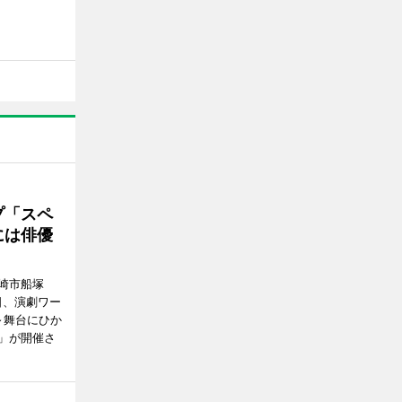
プ「スペ
には俳優
崎市船塚
15日、演劇ワー
～舞台にひか
」が開催さ