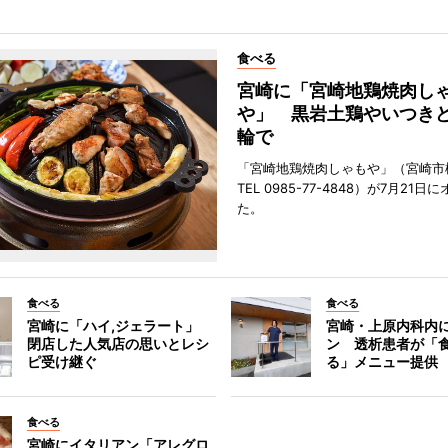
食べる
宮崎に「宮崎地鶏焼肉し
や」 黒岩土鶏やいつき
輪で
「宮崎地鶏焼肉しゃもや」（宮崎市
TEL 0985-77-4848）が7月21
た。
食べる
食べる
宮崎に「ハイ,ジェラート」
宮崎・上原内科内
閉店した人気店の思いとレシ
ン 透析患者が「
ピ受け継ぐ
る」メニュー提供
食べる
宮崎にイタリアン「アレグロ