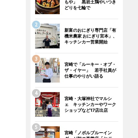
もや」 黒岩土鶏やいつき
どりを七輪で
新富のおにぎり専門店「有
機米農家 おにぎり宮本」、
キッチンカー営業開始
宮崎で「ルーキー・オブ・
ザ・イヤー」 若手社員が
仕事のやりがい語る
宮崎・大塚神社でマルシ
ェ キッチンカーやワーク
ショップなど17店出店
宮崎「ノボルブルーイン