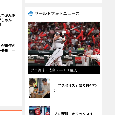
ワールドフォトニュース
えつぷんさ
びしゃん
信
」が来年の
を募集 一
プロ野球・広島７―１１巨人
「デジポリス」普及呼び掛
け
プロ野球・オリックス１―