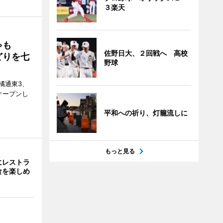
３楽天
ゃも
佐野日大、２回戦へ 高校
どりを七
野球
橘通東3、
日にオープンし
平和への祈り、灯籠流しに
もっと見る
にレストラ
食を楽しめ