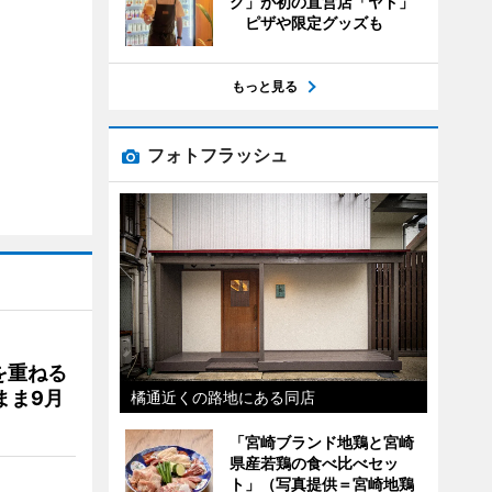
グ」が初の直営店「ヤド」
ピザや限定グッズも
もっと見る
フォトフラッシュ
を重ねる
まま9月
橘通近くの路地にある同店
「宮崎ブランド地鶏と宮崎
県産若鶏の食べ比べセッ
ト」（写真提供＝宮崎地鶏