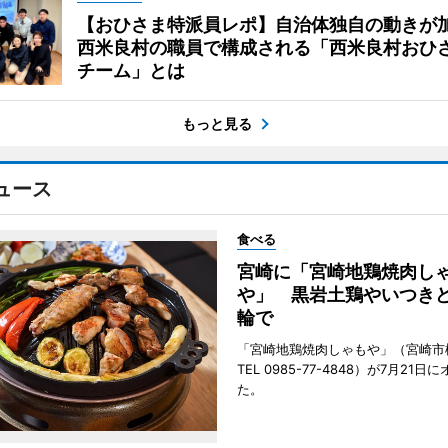
【おひさま特派員レポ】自治体独自の動きが
西米良村の職員で構成される「西米良村おひ
チーム」とは
もっと見る
ュース
食べる
宮崎に「宮崎地鶏焼肉し
や」 黒岩土鶏やいつき
輪で
「宮崎地鶏焼肉しゃもや」（宮崎市
TEL 0985-77-4848）が7月21
た。