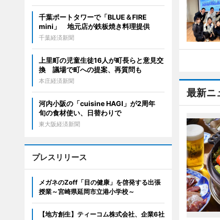
千葉ポートタワーで「BLUE＆FIRE
mini」 地元店が鉄板焼き料理提供
千葉経済新聞
上里町の児童生徒16人が町長らと意見交
換 議場で町への提案、再質問も
本庄経済新聞
最新ニ
河内小阪の「cuisine HAGI」が2周年
旬の食材使い、日替わりで
東大阪経済新聞
プレスリリース
メガネのZoff「目の健康」を啓発する出張
授業～宮崎県延岡市立港小学校～
【地方創生】ティーコム株式会社、企業6社