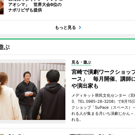
アオシマ」 世界大会6位の
ナポリピザも提供
もっと見る
遊ぶ
見る・遊ぶ
宮崎で演劇ワークショッ
ース」 毎月開催、講師
や演出家も
メディキット県民文化センター（宮
3、TEL 0985-28-3208）で8月
クショップ「SuPace（スペース）
れる人が集まる月いち演劇じかん～
れる。