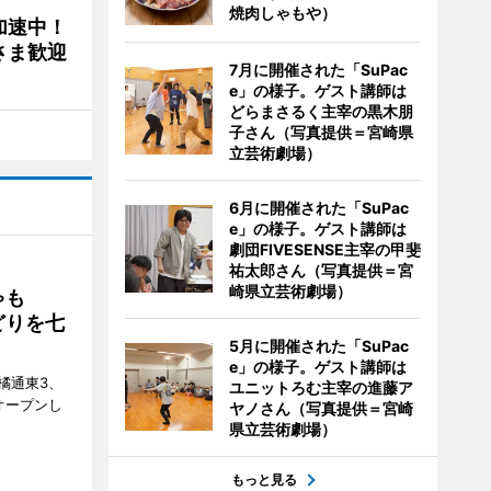
焼肉しゃもや）
加速中！
さま歓迎
7月に開催された「SuPac
e」の様子。ゲスト講師は
どらまさるく主宰の黒木朋
子さん（写真提供＝宮崎県
立芸術劇場）
6月に開催された「SuPac
e」の様子。ゲスト講師は
劇団FIVESENSE主宰の甲斐
祐太郎さん（写真提供＝宮
崎県立芸術劇場）
ゃも
どりを七
5月に開催された「SuPac
e」の様子。ゲスト講師は
橘通東3、
ユニットろむ主宰の進藤ア
日にオープンし
ヤノさん（写真提供＝宮崎
県立芸術劇場）
もっと見る