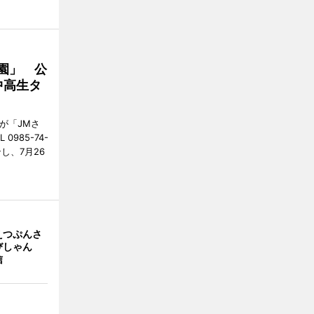
園」 公
中高生タ
が「JMさ
985-74-
し、7月26
えつぷんさ
びしゃん
信