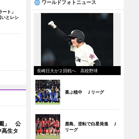
ワールドフォトニュース
ェラート」
思いとレシ
長崎日大が２回戦へ 高校野球
喜ぶ植中 Ｊリーグ
園」 公
鹿島、逆転で白星発進 Ｊ
リーグ
中高生タ