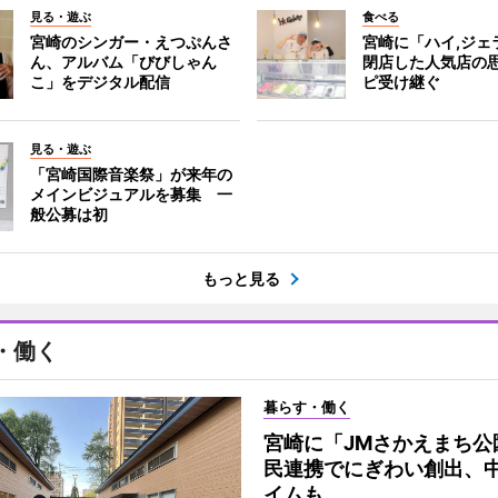
見る・遊ぶ
食べる
宮崎のシンガー・えつぷんさ
宮崎に「ハイ,ジ
ん、アルバム「びびしゃん
閉店した人気店の
こ」をデジタル配信
ピ受け継ぐ
見る・遊ぶ
「宮崎国際音楽祭」が来年の
メインビジュアルを募集 一
般公募は初
もっと見る
・働く
暮らす・働く
宮崎に「JMさかえまち公
民連携でにぎわい創出、
イムも