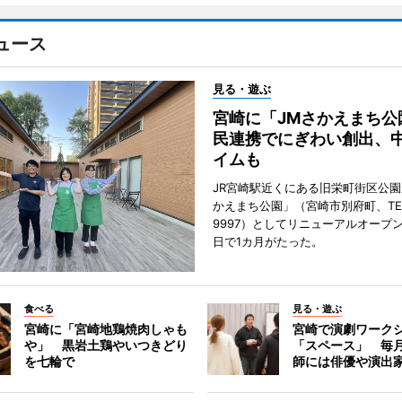
ュース
見る・遊ぶ
宮崎に「JMさかえまち公
民連携でにぎわい創出、
イムも
JR宮崎駅近くにある旧栄町街区公園
かえまち公園」（宮崎市別府町、TEL 0
9997）としてリニューアルオープン
日で1カ月がたった。
食べる
見る・遊ぶ
宮崎に「宮崎地鶏焼肉しゃも
宮崎で演劇ワーク
や」 黒岩土鶏やいつきどり
「スペース」 毎
を七輪で
師には俳優や演出