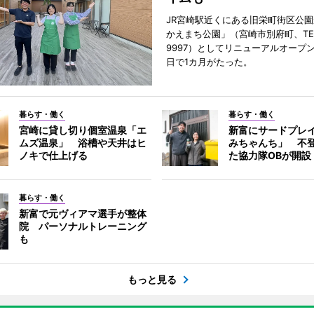
JR宮崎駅近くにある旧栄町街区公園
かえまち公園」（宮崎市別府町、TEL 0
9997）としてリニューアルオープン
日で1カ月がたった。
暮らす・働く
暮らす・働く
宮崎に貸し切り個室温泉「エ
新富にサードプレ
ムズ温泉」 浴槽や天井はヒ
みちゃんち」 不
ノキで仕上げる
た協力隊OBが開設
暮らす・働く
新富で元ヴィアマ選手が整体
院 パーソナルトレーニング
も
もっと見る