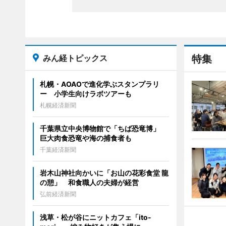
みん経トピックス
特集
札幌・AOAOで進化学ぶスタンプラリ
ー 小学生向けラボツアーも
札幌経済新聞
千葉県立中央博物館で「ちば恐竜博」
巨大肉食恐竜や海の捕食者も
千葉経済新聞
岩木山神社向かいに「お山の花彩食堂 龍
の憩」 和食職人の夫婦が経営
弘前経済新聞
浅草・松が谷にニットカフェ「ito-