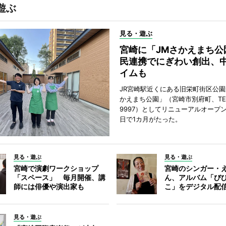
遊ぶ
見る・遊ぶ
宮崎に「JMさかえまち公
民連携でにぎわい創出、
イムも
JR宮崎駅近くにある旧栄町街区公園
かえまち公園」（宮崎市別府町、TEL 0
9997）としてリニューアルオープン
日で1カ月がたった。
見る・遊ぶ
見る・遊ぶ
宮崎で演劇ワークショップ
宮崎のシンガー・
「スペース」 毎月開催、講
ん、アルバム「び
師には俳優や演出家も
こ」をデジタル配
見る・遊ぶ