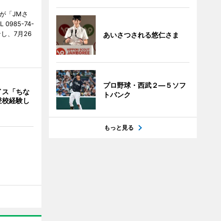
が「JMさ
985-74-
し、7月26
あいさつされる悠仁さま
プロ野球・西武２―５ソフ
イス「ちな
トバンク
登校経験し
もっと見る