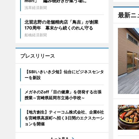
mori」 編み物好きが集う場に
浅草経済新聞
最新ニ
北習志野の老舗精肉店「鳥吉」が創業
170周年 幕末から続くのれん守る
船橋経済新聞
プレスリリース
【SBIいきいき少短】仙台にビジネスセンタ
ーを新設
メガネのZoff「目の健康」を啓発する出張
授業～宮崎県延岡市立港小学校～
【地方創生】ティーコム株式会社、企業6社
を宮崎県高原町へ招く3日間のエクスカーシ
ョンを開催
もっと見る