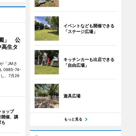
イベントなども開催できる
「ステージ広場」
園」 公
中高生タ
キッチンカーも出店できる
が「JMさ
「自由広場」
985-74-
し、7月26
遊具広場
ショップ
月開催、講
もっと見る
家も