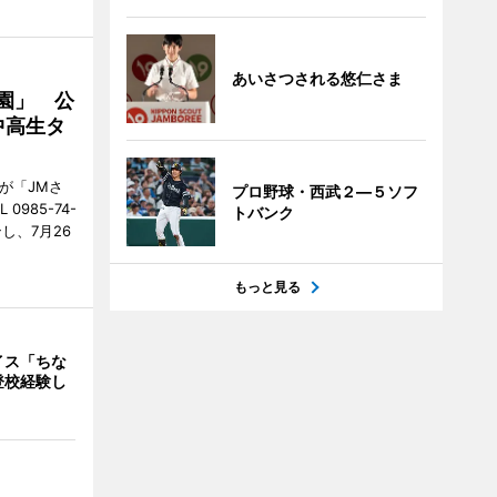
あいさつされる悠仁さま
園」 公
中高生タ
が「JMさ
プロ野球・西武２―５ソフ
985-74-
トバンク
し、7月26
もっと見る
イス「ちな
登校経験し