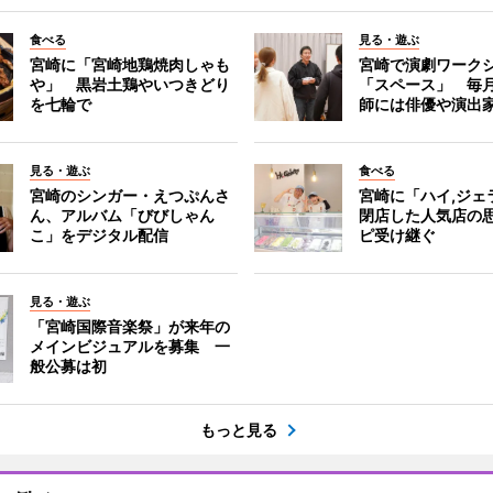
食べる
見る・遊ぶ
宮崎に「宮崎地鶏焼肉しゃも
宮崎で演劇ワーク
や」 黒岩土鶏やいつきどり
「スペース」 毎
を七輪で
師には俳優や演出
見る・遊ぶ
食べる
宮崎のシンガー・えつぷんさ
宮崎に「ハイ,ジ
ん、アルバム「びびしゃん
閉店した人気店の
こ」をデジタル配信
ピ受け継ぐ
見る・遊ぶ
「宮崎国際音楽祭」が来年の
メインビジュアルを募集 一
般公募は初
もっと見る