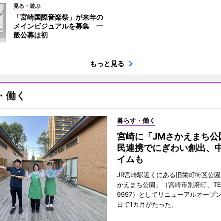
見る・遊ぶ
「宮崎国際音楽祭」が来年の
メインビジュアルを募集 一
般公募は初
もっと見る
・働く
暮らす・働く
宮崎に「JMさかえまち公
民連携でにぎわい創出、
イムも
JR宮崎駅近くにある旧栄町街区公園
かえまち公園」（宮崎市別府町、TEL 0
9997）としてリニューアルオープン
日で1カ月がたった。