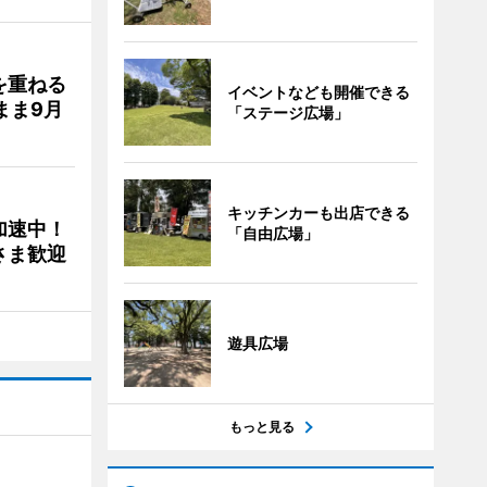
を重ねる
イベントなども開催できる
まま9月
「ステージ広場」
キッチンカーも出店できる
加速中！
「自由広場」
さま歓迎
遊具広場
もっと見る