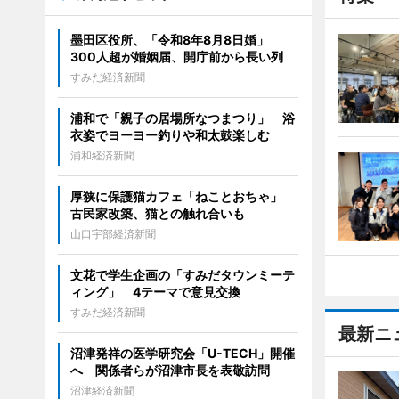
墨田区役所、「令和8年8月8日婚」
300人超が婚姻届、開庁前から長い列
すみだ経済新聞
浦和で「親子の居場所なつまつり」 浴
衣姿でヨーヨー釣りや和太鼓楽しむ
浦和経済新聞
厚狭に保護猫カフェ「ねことおちゃ」
古民家改築、猫との触れ合いも
山口宇部経済新聞
文花で学生企画の「すみだタウンミーテ
ィング」 4テーマで意見交換
すみだ経済新聞
最新ニ
沼津発祥の医学研究会「U-TECH」開催
へ 関係者らが沼津市長を表敬訪問
沼津経済新聞