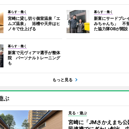
暮らす・働く
暮らす・働く
宮崎に貸し切り個室温泉「エ
新富にサードプレ
ムズ温泉」 浴槽や天井はヒ
みちゃんち」 不
ノキで仕上げる
た協力隊OBが開設
暮らす・働く
新富で元ヴィアマ選手が整体
院 パーソナルトレーニング
も
もっと見る
遊ぶ
見る・遊ぶ
宮崎に「JMさかえまち公
民連携でにぎわい創出、