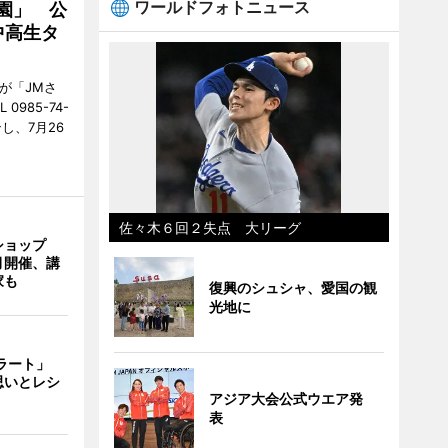
ワールドフォトニュース
園」 公
中高生タ
が「JMさ
985-74-
し、7月26
佐々木６回２失点 大リーグ
ショップ
月開催、講
家も
復興のシュシャ、愛国の観
光地に
ェラート」
思いとレシ
アジア大会公式ウエア発
表