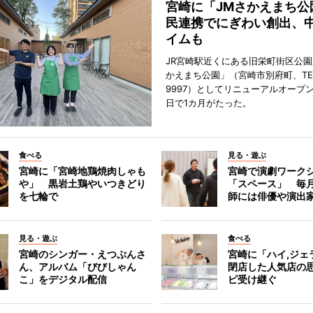
宮崎に「JMさかえまち公
民連携でにぎわい創出、
イムも
JR宮崎駅近くにある旧栄町街区公園
かえまち公園」（宮崎市別府町、TEL 0
9997）としてリニューアルオープン
日で1カ月がたった。
食べる
見る・遊ぶ
宮崎に「宮崎地鶏焼肉しゃも
宮崎で演劇ワーク
や」 黒岩土鶏やいつきどり
「スペース」 毎
を七輪で
師には俳優や演出
見る・遊ぶ
食べる
宮崎のシンガー・えつぷんさ
宮崎に「ハイ,ジ
ん、アルバム「びびしゃん
閉店した人気店の
こ」をデジタル配信
ピ受け継ぐ