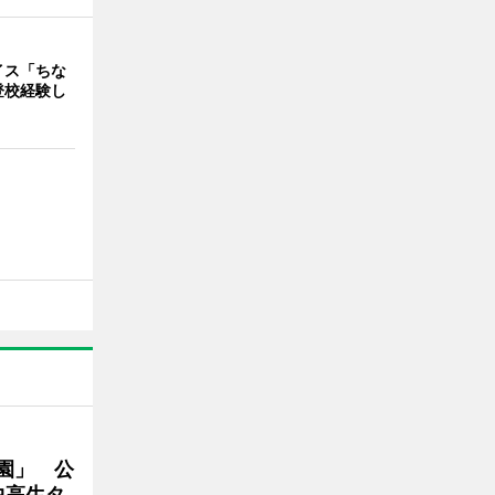
イス「ちな
登校経験し
園」 公
中高生タ