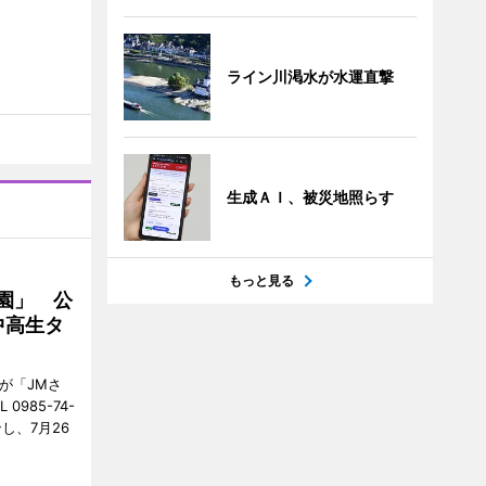
ライン川渇水が水運直撃
生成ＡＩ、被災地照らす
もっと見る
園」 公
中高生タ
が「JMさ
985-74-
し、7月26