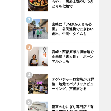
もや」 黒岩土鶏やいつき
どりを七輪で
宮崎に「JMさかえまち公
園」 公民連携でにぎわい
創出、中高生タイムも
宮崎・西都原考古博物館で
企画展「古人骨」 ボーン
マルシェも
テゲバジャーロ宮崎がJ2昇
格 地元でパブリックビュ
ーイング、声援届ける
新富のおにぎり専門店「有