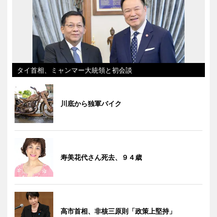
タイ首相、ミャンマー大統領と初会談
川底から独軍バイク
寿美花代さん死去、９４歳
高市首相、非核三原則「政策上堅持」