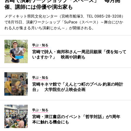
宮崎で演劇ワークショップ「スペース」 毎月開
催、講師には俳優や演出家も
メディキット県民文化センター（宮崎市船塚3、TEL 0985-28-3208）
で8月15日、演劇ワークショップ「SuPace（スペース）～舞台にひか
れる人が集まる月いち演劇じかん～」が開催される。
学ぶ・知る
宮崎で詩人・南邦和さん一周忌回顧展「僕を知って
いますか？」 映画や詩劇も
学ぶ・知る
宮崎キネマ館で「えんとつ町のプペル 約束の時計
台」 大学院生が上映会企画
学ぶ・知る
宮崎・津江書店のイベント「哲学対話」が1周年
本に触れる機会にも