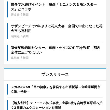
博多で水遊びイベント 映画「ミニオンズ＆モンスター
ズ」とコラボ
博多経済新聞
サザンビーチで2年ぶりに花火大会 全国で中止になった花
火玉も再利用
湘南経済新聞
気候変動適応センター、葛飾・セイズの住宅を視察 都内
全体に広げてほしい
葛飾経済新聞
プレスリリース
メガネのZoff「目の健康」を啓発する出張授業～宮崎県延岡市
立港小学校～
【地方創生】ティーコム株式会社、企業6社を宮崎県高原町へ招
く3日間のエクスカーションを開催