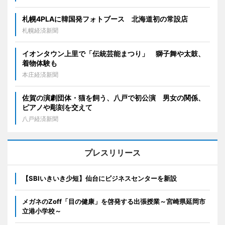
札幌4PLAに韓国発フォトブース 北海道初の常設店
札幌経済新聞
イオンタウン上里で「伝統芸能まつり」 獅子舞や太鼓、
着物体験も
本庄経済新聞
佐賀の演劇団体・猫を飼う、八戸で初公演 男女の関係、
ピアノや彫刻を交えて
八戸経済新聞
プレスリリース
【SBIいきいき少短】仙台にビジネスセンターを新設
メガネのZoff「目の健康」を啓発する出張授業～宮崎県延岡市
立港小学校～