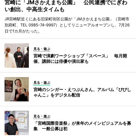
宮崎に「JMさかえまち公園」 公民連携でにぎわ
い創出、中高生タイムも
JR宮崎駅近くにある旧栄町街区公園が「JMさかえまち公園」（宮崎市
別府町、TEL 0985-74-9997）としてリニューアルオープンし、7月26
日で1カ月がたった。
見る・遊ぶ
宮崎で演劇ワークショップ「スペース」 毎月開
催、講師には俳優や演出家も
見る・遊ぶ
宮崎のシンガー・えつぷんさん、アルバム「びびし
ゃんこ」をデジタル配信
見る・遊ぶ
「宮崎国際音楽祭」が来年のメインビジュアルを募
集 一般公募は初