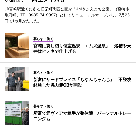
JR宮崎駅近くにある旧栄町街区公園が「JMさかえまち公園」（宮崎市
別府町、TEL 0985-74-9997）としてリニューアルオープンし、7月26
日で1カ月がたった。
暮らす・働く
宮崎に貸し切り個室温泉「エムズ温泉」 浴槽や天
井はヒノキで仕上げる
暮らす・働く
新富にサードプレイス「ちなみちゃんち」 不登校
経験した協力隊OBが開設
暮らす・働く
新富で元ヴィアマ選手が整体院 パーソナルトレー
ニングも