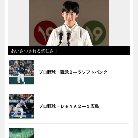
あいさつされる悠仁さま
プロ野球・西武２―５ソフトバンク
プロ野球・ＤｅＮＡ２―１広島