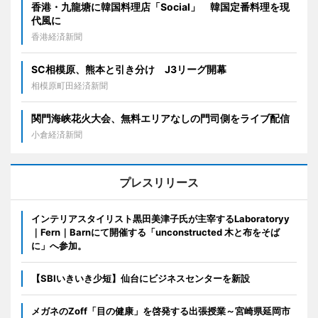
香港・九龍塘に韓国料理店「Social」 韓国定番料理を現
代風に
香港経済新聞
SC相模原、熊本と引き分け J3リーグ開幕
相模原町田経済新聞
関門海峡花火大会、無料エリアなしの門司側をライブ配信
小倉経済新聞
プレスリリース
インテリアスタイリスト黒田美津子氏が主宰するLaboratoryy
｜Fern｜Barnにて開催する「unconstructed 木と布をそば
に」へ参加。
【SBIいきいき少短】仙台にビジネスセンターを新設
メガネのZoff「目の健康」を啓発する出張授業～宮崎県延岡市