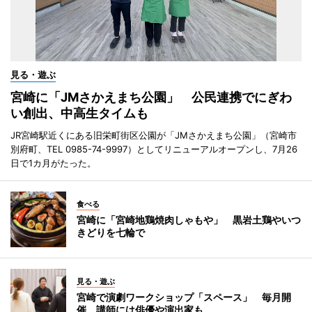
見る・遊ぶ
宮崎に「JMさかえまち公園」 公民連携でにぎわ
い創出、中高生タイムも
JR宮崎駅近くにある旧栄町街区公園が「JMさかえまち公園」（宮崎市
別府町、TEL 0985-74-9997）としてリニューアルオープンし、7月26
日で1カ月がたった。
食べる
宮崎に「宮崎地鶏焼肉しゃもや」 黒岩土鶏やいつ
きどりを七輪で
見る・遊ぶ
宮崎で演劇ワークショップ「スペース」 毎月開
催、講師には俳優や演出家も