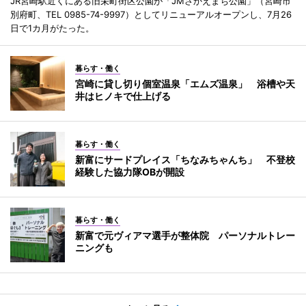
JR宮崎駅近くにある旧栄町街区公園が「JMさかえまち公園」（宮崎市
別府町、TEL 0985-74-9997）としてリニューアルオープンし、7月26
日で1カ月がたった。
暮らす・働く
宮崎に貸し切り個室温泉「エムズ温泉」 浴槽や天
井はヒノキで仕上げる
暮らす・働く
新富にサードプレイス「ちなみちゃんち」 不登校
経験した協力隊OBが開設
暮らす・働く
新富で元ヴィアマ選手が整体院 パーソナルトレー
ニングも