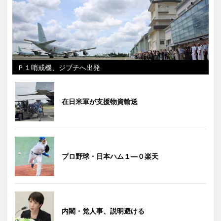
Ｐ１哨戒機、ジブチへ出発
在日米軍が支援物資輸送
プロ野球・日本ハム１―０楽天
内閣・党人事、説明避ける