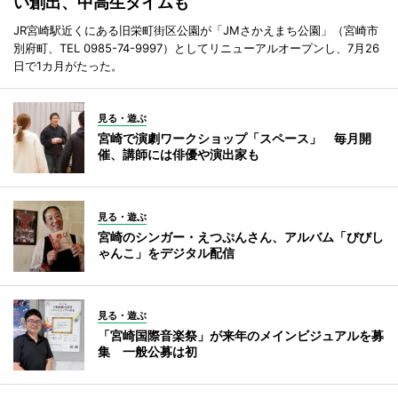
い創出、中高生タイムも
JR宮崎駅近くにある旧栄町街区公園が「JMさかえまち公園」（宮崎市
別府町、TEL 0985-74-9997）としてリニューアルオープンし、7月26
日で1カ月がたった。
見る・遊ぶ
宮崎で演劇ワークショップ「スペース」 毎月開
催、講師には俳優や演出家も
見る・遊ぶ
宮崎のシンガー・えつぷんさん、アルバム「びびし
ゃんこ」をデジタル配信
見る・遊ぶ
「宮崎国際音楽祭」が来年のメインビジュアルを募
集 一般公募は初