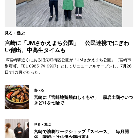
見る・遊ぶ
宮崎に「JMさかえまち公園」 公民連携でにぎわ
い創出、中高生タイムも
JR宮崎駅近くにある旧栄町街区公園が「JMさかえまち公園」（宮崎市
別府町、TEL 0985-74-9997）としてリニューアルオープンし、7月26
日で1カ月がたった。
食べる
宮崎に「宮崎地鶏焼肉しゃもや」 黒岩土鶏やいつ
きどりを七輪で
見る・遊ぶ
宮崎で演劇ワークショップ「スペース」 毎月開
催、講師には俳優や演出家も