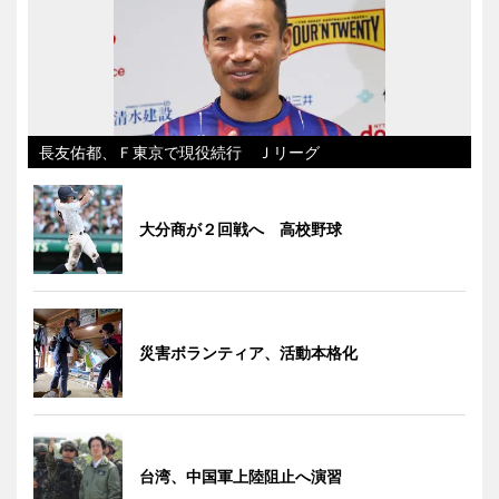
長友佑都、Ｆ東京で現役続行 Ｊリーグ
大分商が２回戦へ 高校野球
災害ボランティア、活動本格化
台湾、中国軍上陸阻止へ演習