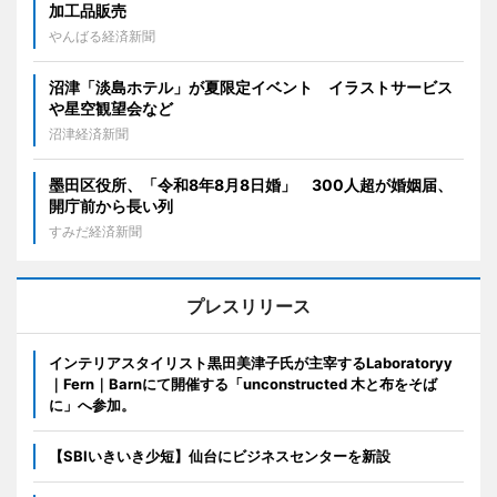
加工品販売
やんばる経済新聞
沼津「淡島ホテル」が夏限定イベント イラストサービス
や星空観望会など
沼津経済新聞
墨田区役所、「令和8年8月8日婚」 300人超が婚姻届、
開庁前から長い列
すみだ経済新聞
プレスリリース
インテリアスタイリスト黒田美津子氏が主宰するLaboratoryy
｜Fern｜Barnにて開催する「unconstructed 木と布をそば
に」へ参加。
【SBIいきいき少短】仙台にビジネスセンターを新設