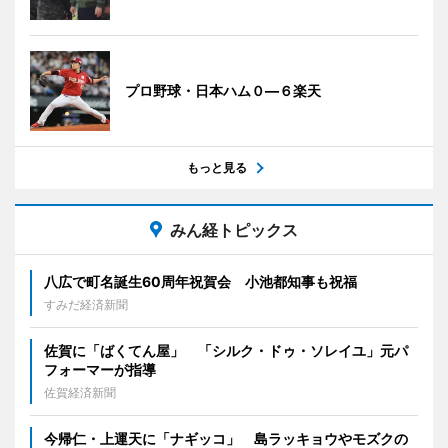
プロ野球・日本ハム０―６楽天
もっと見る
みん経トピックス
八広で町名誕生60周年祝賀会 小池都知事も祝福
すみだ経済新聞
佐賀に「ばくてん屋」 「シルク・ドゥ・ソレイユ」元パ
フォーマーが指導
佐賀経済新聞
今帰仁・上運天に「ナギッコ」 島ラッキョウやモズクの