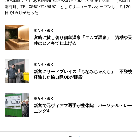
JR宮崎駅近くにある旧栄町街区公園が「JMさかえまち公園」（宮崎市
別府町、TEL 0985-74-9997）としてリニューアルオープンし、7月26
日で1カ月がたった。
暮らす・働く
宮崎に貸し切り個室温泉「エムズ温泉」 浴槽や天
井はヒノキで仕上げる
暮らす・働く
新富にサードプレイス「ちなみちゃんち」 不登校
経験した協力隊OBが開設
暮らす・働く
新富で元ヴィアマ選手が整体院 パーソナルトレー
ニングも