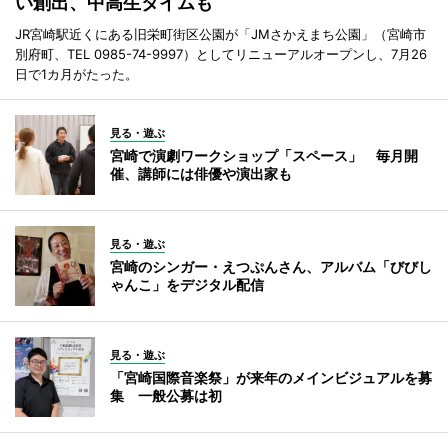
い創出、中高生タイムも
JR宮崎駅近くにある旧栄町街区公園が「JMさかえまち公園」（宮崎市
別府町、TEL 0985-74-9997）としてリニューアルオープンし、7月26
日で1カ月がたった。
見る・遊ぶ
宮崎で演劇ワークショップ「スペース」 毎月開
催、講師には俳優や演出家も
見る・遊ぶ
宮崎のシンガー・えつぷんさん、アルバム「びびし
ゃんこ」をデジタル配信
見る・遊ぶ
「宮崎国際音楽祭」が来年のメインビジュアルを募
集 一般公募は初