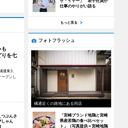
ザ・イヤー」 若手社員が
仕事のやりがい語る
もっと見る
フォトフラッシュ
ゃも
どりを七
橘通東3、
日にオープンし
橘通近くの路地にある同店
「宮崎ブランド地鶏と宮崎
えつぷんさ
県産若鶏の食べ比べセッ
びしゃん
ト」（写真提供＝宮崎地鶏
信