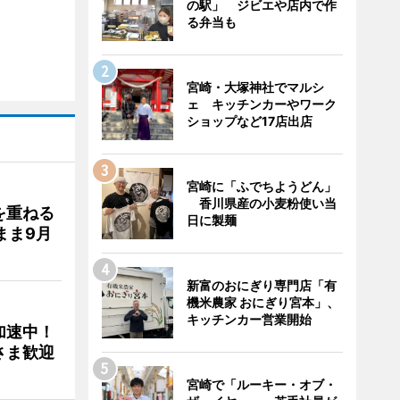
の駅」 ジビエや店内で作
る弁当も
宮崎・大塚神社でマルシ
ェ キッチンカーやワーク
ショップなど17店出店
宮崎に「ふでちようどん」
香川県産の小麦粉使い当
を重ねる
日に製麺
まま9月
新富のおにぎり専門店「有
機米農家 おにぎり宮本」、
キッチンカー営業開始
加速中！
さま歓迎
宮崎で「ルーキー・オブ・