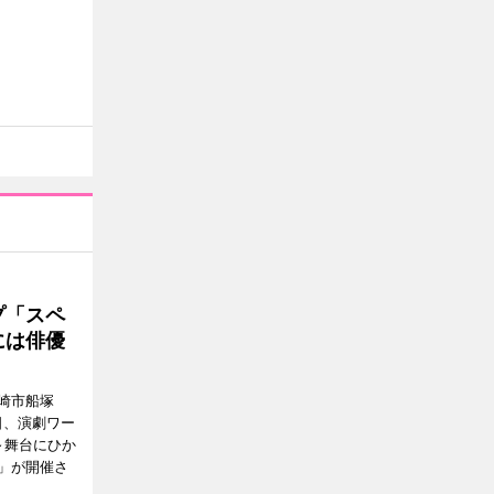
プ「スペ
には俳優
崎市船塚
15日、演劇ワー
～舞台にひか
」が開催さ