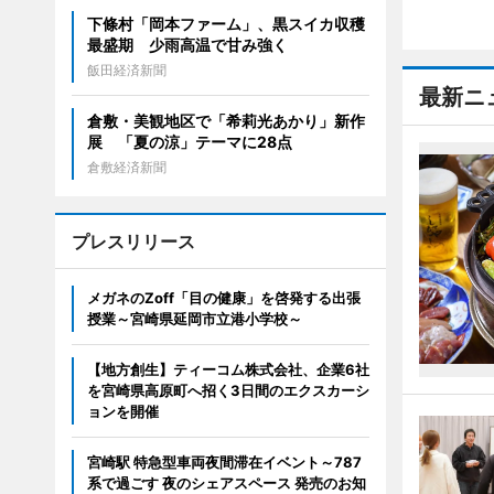
下條村「岡本ファーム」、黒スイカ収穫
最盛期 少雨高温で甘み強く
飯田経済新聞
最新ニ
倉敷・美観地区で「希莉光あかり」新作
展 「夏の涼」テーマに28点
倉敷経済新聞
プレスリリース
メガネのZoff「目の健康」を啓発する出張
授業～宮崎県延岡市立港小学校～
【地方創生】ティーコム株式会社、企業6社
を宮崎県高原町へ招く3日間のエクスカーシ
ョンを開催
宮崎駅 特急型車両夜間滞在イベント～787
系で過ごす 夜のシェアスペース 発売のお知