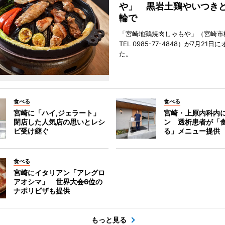
や」 黒岩土鶏やいつき
輪で
「宮崎地鶏焼肉しゃもや」（宮崎市
TEL 0985-77-4848）が7月21
た。
食べる
食べる
宮崎に「ハイ,ジェラート」
宮崎・上原内科内
閉店した人気店の思いとレシ
ン 透析患者が「
ピ受け継ぐ
る」メニュー提供
食べる
宮崎にイタリアン「アレグロ
アオシマ」 世界大会6位の
ナポリピザも提供
もっと見る