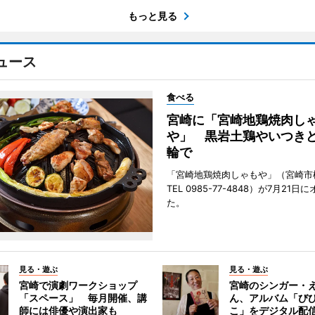
もっと見る
ュース
食べる
宮崎に「宮崎地鶏焼肉し
や」 黒岩土鶏やいつき
輪で
「宮崎地鶏焼肉しゃもや」（宮崎市
TEL 0985-77-4848）が7月21
た。
見る・遊ぶ
見る・遊ぶ
宮崎で演劇ワークショップ
宮崎のシンガー・
「スペース」 毎月開催、講
ん、アルバム「び
師には俳優や演出家も
こ」をデジタル配