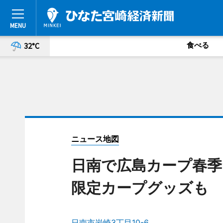
食べる
32°C
ニュース地図
日南で広島カープ春
限定カープグッズも
日南市岩崎3丁目10-6