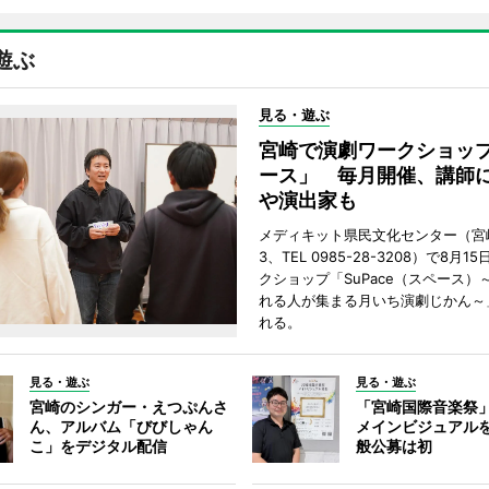
遊ぶ
見る・遊ぶ
宮崎で演劇ワークショッ
ース」 毎月開催、講師
や演出家も
メディキット県民文化センター（宮
3、TEL 0985-28-3208）で8月
クショップ「SuPace（スペース）
れる人が集まる月いち演劇じかん～
れる。
見る・遊ぶ
見る・遊ぶ
宮崎のシンガー・えつぷんさ
「宮崎国際音楽祭
ん、アルバム「びびしゃん
メインビジュアル
こ」をデジタル配信
般公募は初