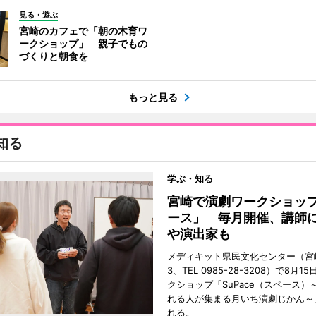
見る・遊ぶ
宮崎のカフェで「朝の木育ワ
ークショップ」 親子でもの
づくりと朝食を
もっと見る
知る
学ぶ・知る
宮崎で演劇ワークショッ
ース」 毎月開催、講師
や演出家も
メディキット県民文化センター（宮
3、TEL 0985-28-3208）で8月
クショップ「SuPace（スペース）
れる人が集まる月いち演劇じかん～
れる。