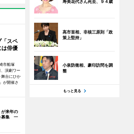
寿美花代さん死去、９４歳
高市首相、非核三原則「政
策上堅持」
プ「スペ
には俳優
崎市船塚
小泉防衛相、豪印訪問を調
15日、演劇ワー
整
～舞台にひか
」が開催さ
もっと見る
」が来年の
を募集 一