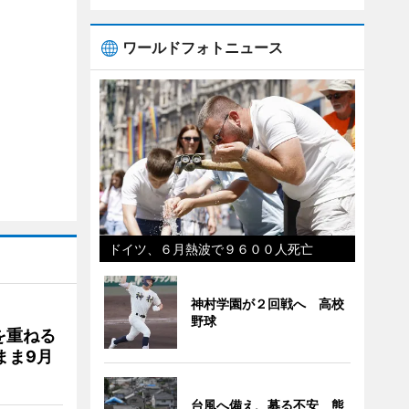
ワールドフォトニュース
ドイツ、６月熱波で９６００人死亡
神村学園が２回戦へ 高校
野球
を重ねる
まま9月
台風へ備え、募る不安 熊