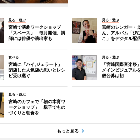
見る・遊ぶ
見る・遊ぶ
宮崎で演劇ワークショップ
宮崎のシンガー・
「スペース」 毎月開催、講
ん、アルバム「び
師には俳優や演出家も
こ」をデジタル配
食べる
見る・遊ぶ
宮崎に「ハイ,ジェラート」
「宮崎国際音楽祭
閉店した人気店の思いとレシ
メインビジュアル
ピ受け継ぐ
般公募は初
見る・遊ぶ
宮崎のカフェで「朝の木育ワ
ークショップ」 親子でもの
づくりと朝食を
もっと見る