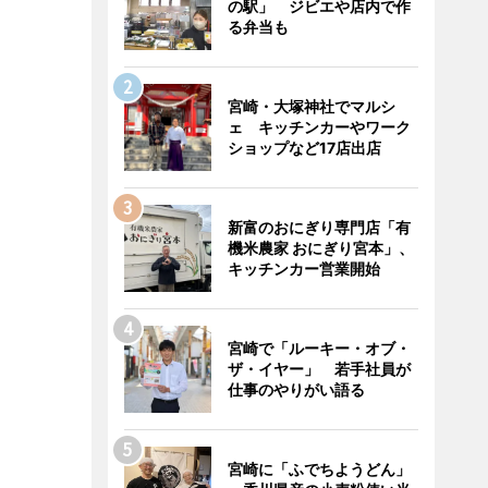
の駅」 ジビエや店内で作
る弁当も
宮崎・大塚神社でマルシ
ェ キッチンカーやワーク
ショップなど17店出店
新富のおにぎり専門店「有
機米農家 おにぎり宮本」、
キッチンカー営業開始
宮崎で「ルーキー・オブ・
ザ・イヤー」 若手社員が
仕事のやりがい語る
宮崎に「ふでちようどん」