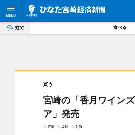
食べる
32°C
買う
宮崎の「香月ワインズ
ア」発売
宮崎
綾町
お酒