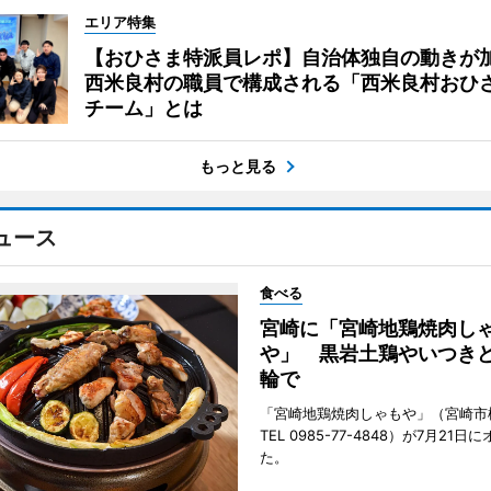
エリア特集
【おひさま特派員レポ】自治体独自の動きが
西米良村の職員で構成される「西米良村おひ
チーム」とは
もっと見る
ュース
食べる
宮崎に「宮崎地鶏焼肉し
や」 黒岩土鶏やいつき
輪で
「宮崎地鶏焼肉しゃもや」（宮崎市
TEL 0985-77-4848）が7月21
た。