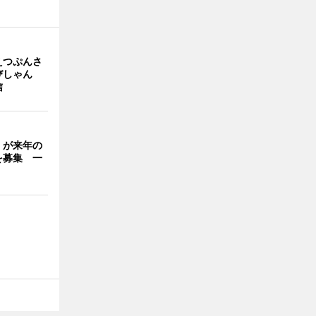
えつぷんさ
びしゃん
信
」が来年の
を募集 一