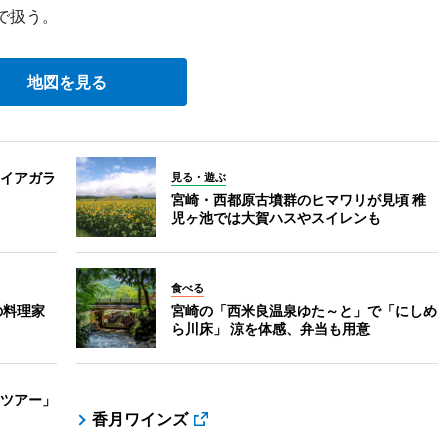
で扱う。
地図を見る
イアガラ
見る・遊ぶ
宮崎・西都原古墳群のヒマワリが見頃 稚
児ヶ池では大賀ハスやスイレンも
食べる
の料理家
宮崎の「西米良温泉ゆた～と」で「にしめ
ら川床」 涼を体感、弁当も用意
ツアー」
香月ワインズ