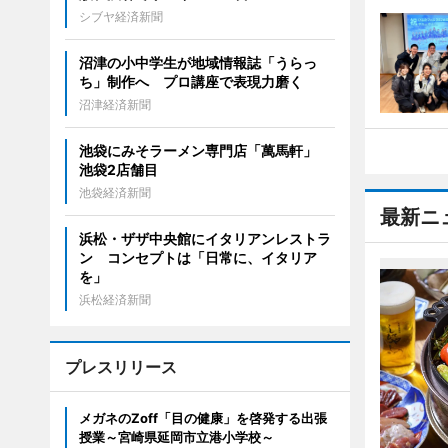
シブヤ経済新聞
沼津の小中学生が地域情報誌「うらっ
ち」制作へ プロ講座で表現力磨く
沼津経済新聞
池袋にみそラーメン専門店「萬馬軒」
池袋2店舗目
池袋経済新聞
最新ニ
浜松・ザザ中央館にイタリアンレストラ
ン コンセプトは「日常に、イタリア
を」
浜松経済新聞
プレスリリース
メガネのZoff「目の健康」を啓発する出張
授業～宮崎県延岡市立港小学校～