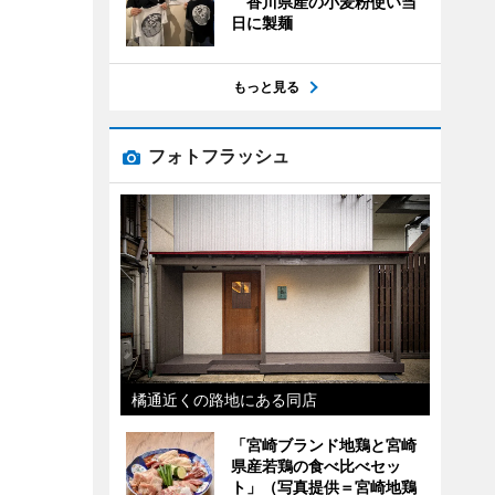
香川県産の小麦粉使い当
日に製麺
もっと見る
フォトフラッシュ
橘通近くの路地にある同店
「宮崎ブランド地鶏と宮崎
県産若鶏の食べ比べセッ
ト」（写真提供＝宮崎地鶏