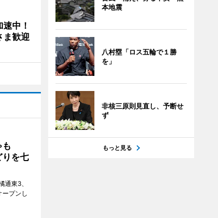
本地震
加速中！
さま歓迎
八村塁「ロス五輪で１勝
を」
非核三原則見直し、予断せ
ず
ゃも
もっと見る
どりを七
橘通東3、
日にオープンし