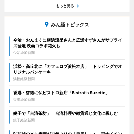
もっと見る
みん経トピックス
今治・おんまくに横浜流星さんと広瀬すずさんがサプライ
ズ登壇 映画コラボ花火も
今治経済新聞
浜松・高丘北に「カフェロブ浜松本店」 トッピングでオ
リジナルパンケーキ
浜松経済新聞
香港・啓徳に仏ビストロ新店「Bistrot's Suzette」
香港経済新聞
銚子で「台湾茶坊」 台湾料理や雑貨通じ文化に親しむ
銚子経済新聞
弘前城の本丸天守が11年ぶりの「曳戻し」へ 記念イベン