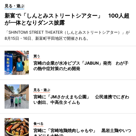
見る・遊ぶ
新富で「しんとみストリートシアター」 100人超
が一体となりダンス披露
「SHINTOMI STREET THEATER（しんとみストリートシアター）」が
8月15日・16日、新富町平田地区で開催される。
買う
宮崎の企業が水冷ビブス「JABUN」発売 わが子
の熱中症対策のため開発
見る・遊ぶ
宮崎に「JMさかえまち公園」 公民連携でにぎわ
い創出、中高生タイムも
食べる
宮崎に「宮崎地鶏焼肉しゃもや」 黒岩土鶏やいつ
きどりを七輪で