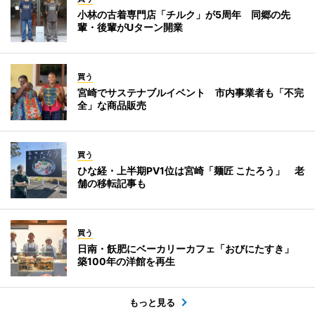
小林の古着専門店「チルク」が5周年 同郷の先
輩・後輩がUターン開業
買う
宮崎でサステナブルイベント 市内事業者も「不完
全」な商品販売
買う
ひな経・上半期PV1位は宮崎「麺匠 こたろう」 老
舗の移転記事も
買う
日南・飫肥にベーカリーカフェ「おびにたすき」
築100年の洋館を再生
もっと見る