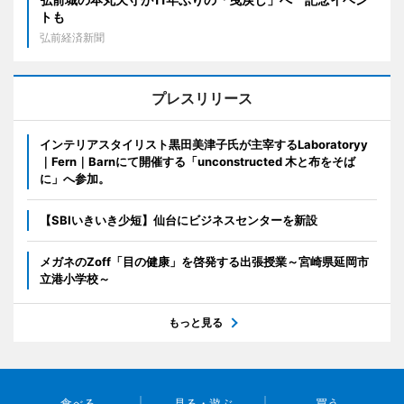
トも
弘前経済新聞
プレスリリース
インテリアスタイリスト黒田美津子氏が主宰するLaboratoryy
｜Fern｜Barnにて開催する「unconstructed 木と布をそば
に」へ参加。
【SBIいきいき少短】仙台にビジネスセンターを新設
メガネのZoff「目の健康」を啓発する出張授業～宮崎県延岡市
立港小学校～
もっと見る
食べる
見る・遊ぶ
買う