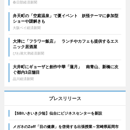
春日部経済新聞
弁天町の「空庭温泉」で夏イベント 妖怪テーマに参加型
ショーや謎解きも
大阪ベイ経済新聞
大津に「フラワー飯店」 ランチやカフェも提供するエス
ニック居酒屋
びわ湖大津経済新聞
大井町にギョーザと創作中華「蓮月」 南青山、新橋に次
ぐ都内3店舗目
品川経済新聞
プレスリリース
【SBIいきいき少短】仙台にビジネスセンターを新設
メガネのZoff「目の健康」を啓発する出張授業～宮崎県延岡市