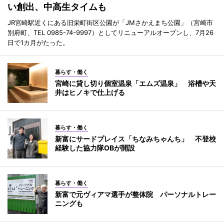
い創出、中高生タイムも
JR宮崎駅近くにある旧栄町街区公園が「JMさかえまち公園」（宮崎市
別府町、TEL 0985-74-9997）としてリニューアルオープンし、7月26
日で1カ月がたった。
暮らす・働く
宮崎に貸し切り個室温泉「エムズ温泉」 浴槽や天
井はヒノキで仕上げる
暮らす・働く
新富にサードプレイス「ちなみちゃんち」 不登校
経験した協力隊OBが開設
暮らす・働く
新富で元ヴィアマ選手が整体院 パーソナルトレー
ニングも