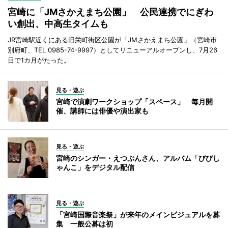
宮崎に「JMさかえまち公園」 公民連携でにぎわ
い創出、中高生タイムも
JR宮崎駅近くにある旧栄町街区公園が「JMさかえまち公園」（宮崎市
別府町、TEL 0985-74-9997）としてリニューアルオープンし、7月26
日で1カ月がたった。
見る・遊ぶ
宮崎で演劇ワークショップ「スペース」 毎月開
催、講師には俳優や演出家も
見る・遊ぶ
宮崎のシンガー・えつぷんさん、アルバム「びびし
ゃんこ」をデジタル配信
見る・遊ぶ
「宮崎国際音楽祭」が来年のメインビジュアルを募
集 一般公募は初