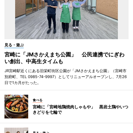
見る・遊ぶ
宮崎に「JMさかえまち公園」 公民連携でにぎわ
い創出、中高生タイムも
JR宮崎駅近くにある旧栄町街区公園が「JMさかえまち公園」（宮崎市
別府町、TEL 0985-74-9997）としてリニューアルオープンし、7月26
日で1カ月がたった。
食べる
宮崎に「宮崎地鶏焼肉しゃもや」 黒岩土鶏やいつ
きどりを七輪で
見る・遊ぶ