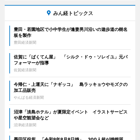
みん経トピックス
豊田・若園地区で小中学生が逢妻男川沿いの遊歩道の樹名
板を製作
豊田経済新聞
佐賀に「ばくてん屋」 「シルク・ドゥ・ソレイユ」元パ
フォーマーが指導
佐賀経済新聞
今帰仁・上運天に「ナギッコ」 島ラッキョウやモズクの
加工品販売
やんばる経済新聞
沼津「淡島ホテル」が夏限定イベント イラストサービス
や星空観望会など
沼津経済新聞
墨田区役所、「令和8年8月8日婚」 300人超が婚姻届、