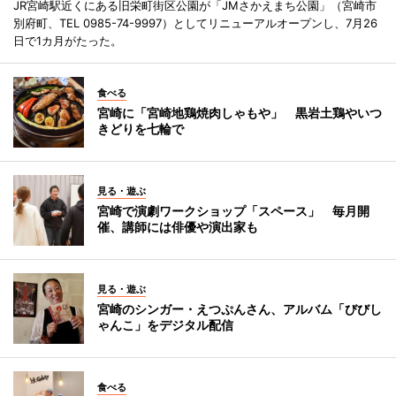
JR宮崎駅近くにある旧栄町街区公園が「JMさかえまち公園」（宮崎市
別府町、TEL 0985-74-9997）としてリニューアルオープンし、7月26
日で1カ月がたった。
食べる
宮崎に「宮崎地鶏焼肉しゃもや」 黒岩土鶏やいつ
きどりを七輪で
見る・遊ぶ
宮崎で演劇ワークショップ「スペース」 毎月開
催、講師には俳優や演出家も
見る・遊ぶ
宮崎のシンガー・えつぷんさん、アルバム「びびし
ゃんこ」をデジタル配信
食べる