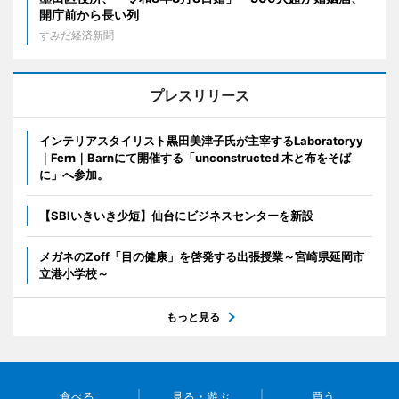
開庁前から長い列
すみだ経済新聞
プレスリリース
インテリアスタイリスト黒田美津子氏が主宰するLaboratoryy
｜Fern｜Barnにて開催する「unconstructed 木と布をそば
に」へ参加。
【SBIいきいき少短】仙台にビジネスセンターを新設
メガネのZoff「目の健康」を啓発する出張授業～宮崎県延岡市
立港小学校～
もっと見る
食べる
見る・遊ぶ
買う