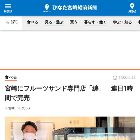
32°C
食べる
見る・遊ぶ
買う
暮らす・働く
学ぶ・知る
食べる
2022.11.24
宮崎にフルーツサンド専門店「纏」 連日1時
間で完売
宮崎
グルメ