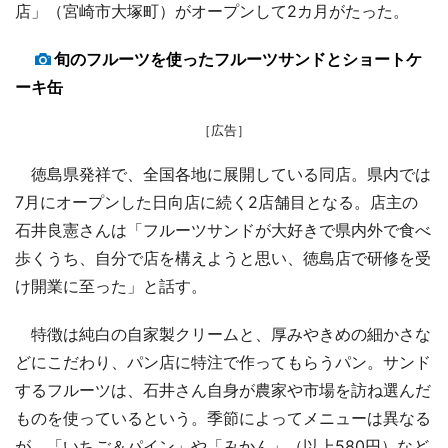
店」（宮崎市大塚町）がオープンして2カ月がたった。
旬のフルーツを使ったフルーツサンドとショートケ
ーキ缶
［広告］
徳島県発祥で、全国各地に展開している同店。県内では
7月にオープンした日向店に続く2店舗目となる。店主の
石井良憲さんは「フルーツサンドが大好きで県内外で食べ
歩くうち、自分で店を構えようと思い、徳島店で研修を受
け開業に至った」と話す。
特徴は純白の自家製クリームと、厚みやきめの細かさな
どにこだわり、パン店に特注で作ってもらうパン。サンド
するフルーツは、石井さん自身が農家や市場を訪ね選んだ
ものを使っているという。季節によってメニューは異なる
が、「いちご＆パイン」や「みかん」（以上580円）など