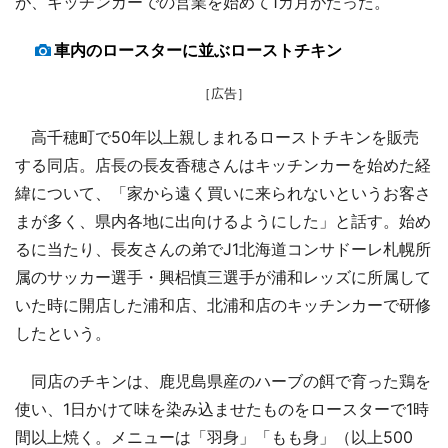
が、キッチンカーでの営業を始めて1カ月がたった。
車内のロースターに並ぶローストチキン
［広告］
高千穂町で50年以上親しまれるローストチキンを販売
する同店。店長の長友香穂さんはキッチンカーを始めた経
緯について、「家から遠く買いに来られないというお客さ
まが多く、県内各地に出向けるようにした」と話す。始め
るに当たり、長友さんの弟でJ1北海道コンサドーレ札幌所
属のサッカー選手・興梠慎三選手が浦和レッズに所属して
いた時に開店した浦和店、北浦和店のキッチンカーで研修
したという。
同店のチキンは、鹿児島県産のハーブの餌で育った鶏を
使い、1日かけて味を染み込ませたものをロースターで1時
間以上焼く。メニューは「羽身」「もも身」（以上500