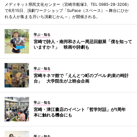
メディキット県民文化センター（宮崎市船塚3、TEL 0985-28-3208）
で8月15日、演劇ワークショップ「SuPace（スペース）～舞台にひか
れる人が集まる月いち演劇じかん～」が開催される。
学ぶ・知る
宮崎で詩人・南邦和さん一周忌回顧展「僕を知って
いますか？」 映画や詩劇も
学ぶ・知る
宮崎キネマ館で「えんとつ町のプペル 約束の時計
台」 大学院生が上映会企画
学ぶ・知る
宮崎・津江書店のイベント「哲学対話」が1周年
本に触れる機会にも
学ぶ・知る