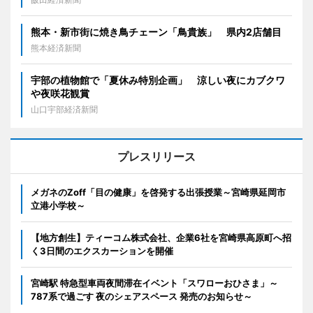
熊本・新市街に焼き鳥チェーン「鳥貴族」 県内2店舗目
熊本経済新聞
宇部の植物館で「夏休み特別企画」 涼しい夜にカブクワ
や夜咲花観賞
山口宇部経済新聞
プレスリリース
メガネのZoff「目の健康」を啓発する出張授業～宮崎県延岡市
立港小学校～
【地方創生】ティーコム株式会社、企業6社を宮崎県高原町へ招
く3日間のエクスカーションを開催
宮崎駅 特急型車両夜間滞在イベント「スワローおひさま」～
787系で過ごす 夜のシェアスペース 発売のお知らせ～