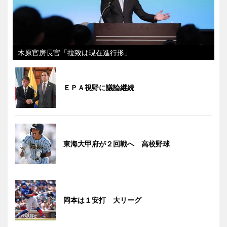
木原官房長官「拉致は現在進行形」
ＥＰＡ視野に議論継続
東海大甲府が２回戦へ 高校野球
岡本は１安打 大リーグ