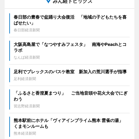
みん経トピックス
春日部の豊春で盆踊り大会復活 「地域の子どもたちを喜
ばせたい」
春日部経済新聞
大阪高島屋で「なつやすみフェスタ」 南海やPeachとコ
ラボ
なんば経済新聞
足利でブレックスのバスケ教室 新加入の荒川選手が指導
足利経済新聞
「ふるさと香澄夏まつり」 ご当地音頭や花火大会でにぎ
わう
習志野経済新聞
熊本駅前にホテル「ヴィアインプライム熊本 雲雀の湯」
くまモンルームも
熊本経済新聞