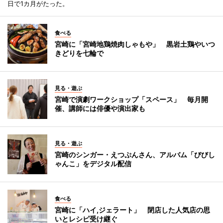
日で1カ月がたった。
食べる
宮崎に「宮崎地鶏焼肉しゃもや」 黒岩土鶏やいつ
きどりを七輪で
見る・遊ぶ
宮崎で演劇ワークショップ「スペース」 毎月開
催、講師には俳優や演出家も
見る・遊ぶ
宮崎のシンガー・えつぷんさん、アルバム「びびし
ゃんこ」をデジタル配信
食べる
宮崎に「ハイ,ジェラート」 閉店した人気店の思
いとレシピ受け継ぐ