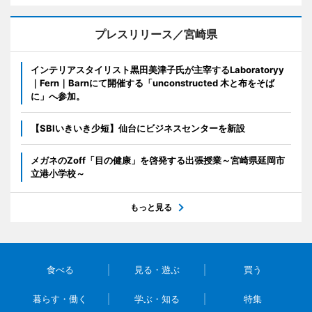
プレスリリース／宮崎県
インテリアスタイリスト黒田美津子氏が主宰するLaboratoryy
｜Fern｜Barnにて開催する「unconstructed 木と布をそば
に」へ参加。
【SBIいきいき少短】仙台にビジネスセンターを新設
メガネのZoff「目の健康」を啓発する出張授業～宮崎県延岡市
立港小学校～
もっと見る
食べる
見る・遊ぶ
買う
暮らす・働く
学ぶ・知る
特集