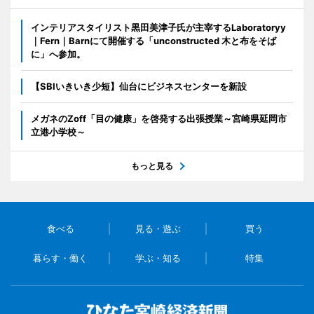
インテリアスタイリスト黒田美津子氏が主宰するLaboratoryy
｜Fern｜Barnにて開催する「unconstructed 木と布をそば
に」へ参加。
【SBIいきいき少短】仙台にビジネスセンターを新設
メガネのZoff「目の健康」を啓発する出張授業～宮崎県延岡市
立港小学校～
もっと見る
食べる
見る・遊ぶ
買う
暮らす・働く
学ぶ・知る
特集