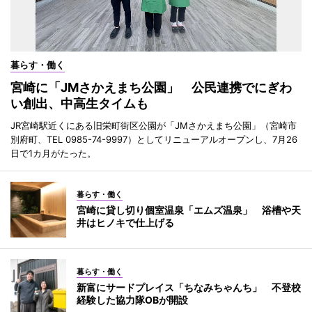
暮らす・働く
宮崎に「JMさかえまち公園」 公民連携でにぎわ
い創出、中高生タイムも
JR宮崎駅近くにある旧栄町街区公園が「JMさかえまち公園」（宮崎市
別府町、TEL 0985-74-9997）としてリニューアルオープンし、7月26
日で1カ月がたった。
暮らす・働く
宮崎に貸し切り個室温泉「エムズ温泉」 浴槽や天
井はヒノキで仕上げる
暮らす・働く
新富にサードプレイス「ちなみちゃんち」 不登校
経験した協力隊OBが開設