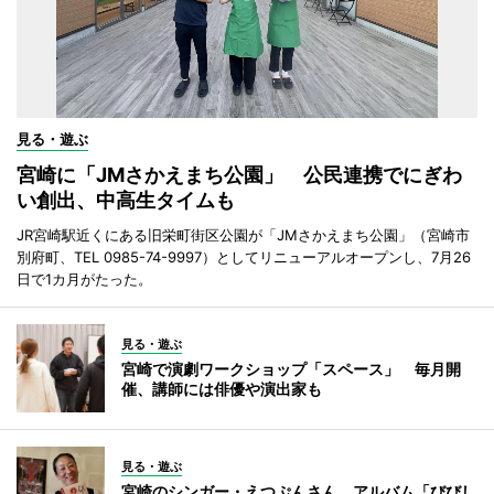
見る・遊ぶ
宮崎に「JMさかえまち公園」 公民連携でにぎわ
い創出、中高生タイムも
JR宮崎駅近くにある旧栄町街区公園が「JMさかえまち公園」（宮崎市
別府町、TEL 0985-74-9997）としてリニューアルオープンし、7月26
日で1カ月がたった。
見る・遊ぶ
宮崎で演劇ワークショップ「スペース」 毎月開
催、講師には俳優や演出家も
見る・遊ぶ
宮崎のシンガー・えつぷんさん、アルバム「びびし