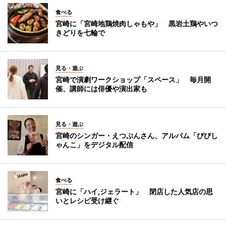
食べる
宮崎に「宮崎地鶏焼肉しゃもや」 黒岩土鶏やいつ
きどりを七輪で
見る・遊ぶ
宮崎で演劇ワークショップ「スペース」 毎月開
催、講師には俳優や演出家も
見る・遊ぶ
宮崎のシンガー・えつぷんさん、アルバム「びびし
ゃんこ」をデジタル配信
食べる
宮崎に「ハイ,ジェラート」 閉店した人気店の思
いとレシピ受け継ぐ