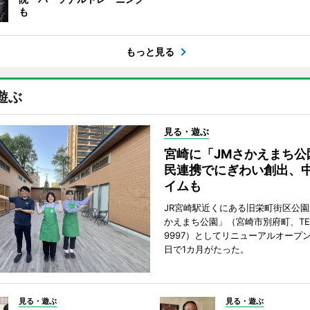
も
もっと見る
遊ぶ
見る・遊ぶ
宮崎に「JMさかえまち公
民連携でにぎわい創出、
イムも
JR宮崎駅近くにある旧栄町街区公園
かえまち公園」（宮崎市別府町、TEL 0
9997）としてリニューアルオープン
日で1カ月がたった。
見る・遊ぶ
見る・遊ぶ