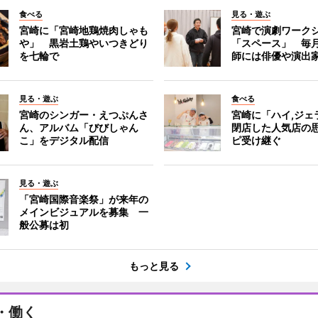
食べる
見る・遊ぶ
宮崎に「宮崎地鶏焼肉しゃも
宮崎で演劇ワーク
や」 黒岩土鶏やいつきどり
「スペース」 毎
を七輪で
師には俳優や演出
見る・遊ぶ
食べる
宮崎のシンガー・えつぷんさ
宮崎に「ハイ,ジ
ん、アルバム「びびしゃん
閉店した人気店の
こ」をデジタル配信
ピ受け継ぐ
見る・遊ぶ
「宮崎国際音楽祭」が来年の
メインビジュアルを募集 一
般公募は初
もっと見る
・働く