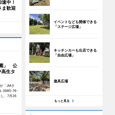
加速中！
さま歓迎
イベントなども開催できる
「ステージ広場」
キッチンカーも出店できる
「自由広場」
園」 公
中高生タ
遊具広場
が「JMさ
985-74-
し、7月26
もっと見る