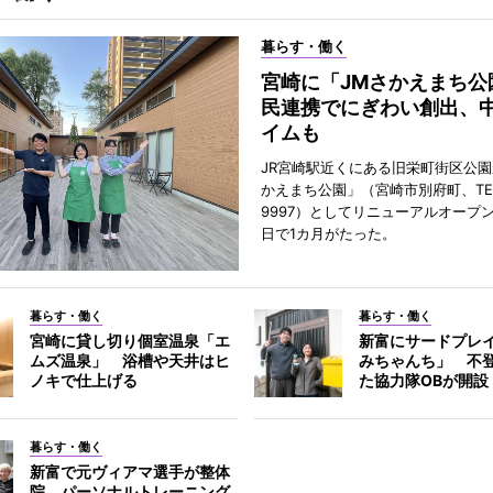
暮らす・働く
宮崎に「JMさかえまち公
民連携でにぎわい創出、
イムも
JR宮崎駅近くにある旧栄町街区公園
かえまち公園」（宮崎市別府町、TEL 0
9997）としてリニューアルオープン
日で1カ月がたった。
暮らす・働く
暮らす・働く
宮崎に貸し切り個室温泉「エ
新富にサードプレ
ムズ温泉」 浴槽や天井はヒ
みちゃんち」 不
ノキで仕上げる
た協力隊OBが開設
暮らす・働く
新富で元ヴィアマ選手が整体
院 パーソナルトレーニング