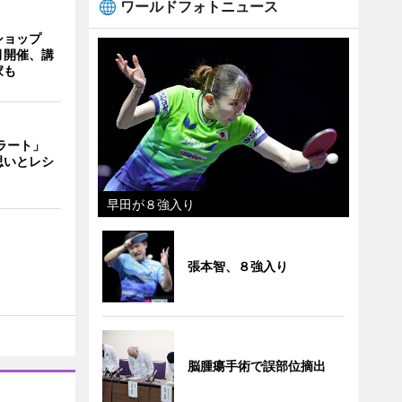
ワールドフォトニュース
ショップ
月開催、講
家も
ェラート」
思いとレシ
早田が８強入り
張本智、８強入り
脳腫瘍手術で誤部位摘出