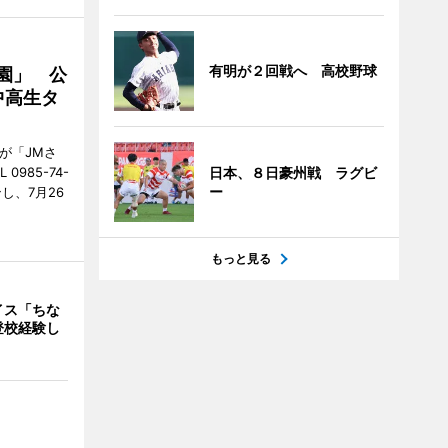
有明が２回戦へ 高校野球
園」 公
中高生タ
が「JMさ
日本、８日豪州戦 ラグビ
985-74-
ー
し、7月26
もっと見る
イス「ちな
登校経験し