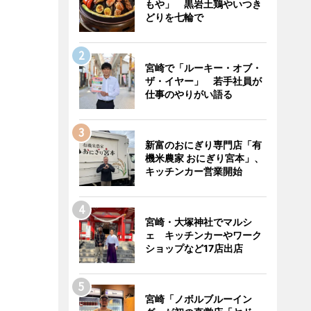
もや」 黒岩土鶏やいつき
どりを七輪で
宮崎で「ルーキー・オブ・
ザ・イヤー」 若手社員が
仕事のやりがい語る
新富のおにぎり専門店「有
機米農家 おにぎり宮本」、
キッチンカー営業開始
宮崎・大塚神社でマルシ
ェ キッチンカーやワーク
ショップなど17店出店
宮崎「ノボルブルーイン