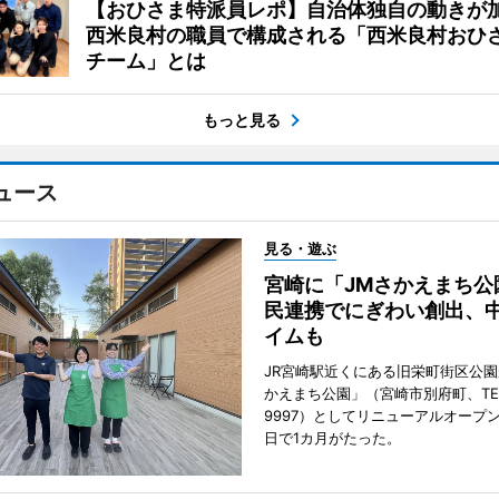
【おひさま特派員レポ】自治体独自の動きが
西米良村の職員で構成される「西米良村おひ
チーム」とは
もっと見る
ュース
見る・遊ぶ
宮崎に「JMさかえまち公
民連携でにぎわい創出、
イムも
JR宮崎駅近くにある旧栄町街区公園
かえまち公園」（宮崎市別府町、TEL 0
9997）としてリニューアルオープン
日で1カ月がたった。