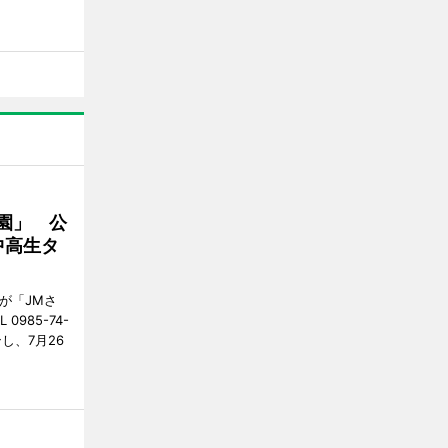
園」 公
中高生タ
が「JMさ
985-74-
し、7月26