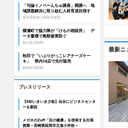
「与論イノベーんちゅ講座」開講へ 地
域課題解決に取り組む人材育成目指す
奄美群島南三島経済新聞
横瀬町で協力隊が「けもの相談所」 デ
ータ蓄積で鳥獣被害防ぐ
秩父経済新聞
最新ニ
秋田で「いぶりがっこレアチーズケー
キ」 県内14店で先行販売
秋田経済新聞
プレスリリース
【SBIいきいき少短】仙台にビジネスセンタ
ーを新設
メガネのZoff「目の健康」を啓発する出張
授業～宮崎県延岡市立港小学校～