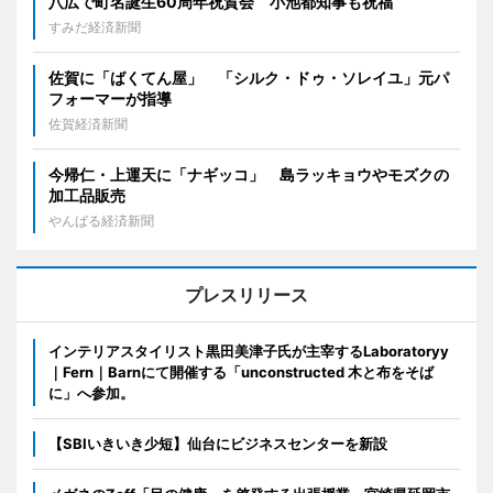
八広で町名誕生60周年祝賀会 小池都知事も祝福
すみだ経済新聞
佐賀に「ばくてん屋」 「シルク・ドゥ・ソレイユ」元パ
フォーマーが指導
佐賀経済新聞
今帰仁・上運天に「ナギッコ」 島ラッキョウやモズクの
加工品販売
やんばる経済新聞
プレスリリース
インテリアスタイリスト黒田美津子氏が主宰するLaboratoryy
｜Fern｜Barnにて開催する「unconstructed 木と布をそば
に」へ参加。
【SBIいきいき少短】仙台にビジネスセンターを新設