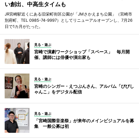
い創出、中高生タイムも
JR宮崎駅近くにある旧栄町街区公園が「JMさかえまち公園」（宮崎市
別府町、TEL 0985-74-9997）としてリニューアルオープンし、7月26
日で1カ月がたった。
見る・遊ぶ
宮崎で演劇ワークショップ「スペース」 毎月開
催、講師には俳優や演出家も
見る・遊ぶ
宮崎のシンガー・えつぷんさん、アルバム「びびし
ゃんこ」をデジタル配信
見る・遊ぶ
「宮崎国際音楽祭」が来年のメインビジュアルを募
集 一般公募は初