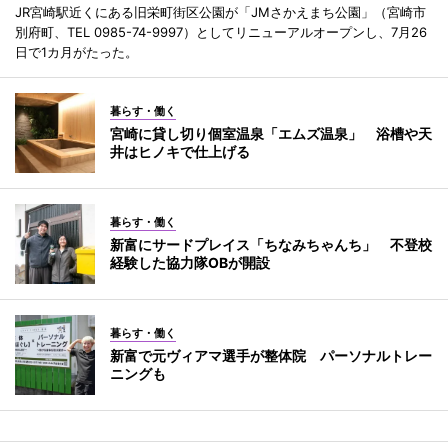
JR宮崎駅近くにある旧栄町街区公園が「JMさかえまち公園」（宮崎市
別府町、TEL 0985-74-9997）としてリニューアルオープンし、7月26
日で1カ月がたった。
暮らす・働く
宮崎に貸し切り個室温泉「エムズ温泉」 浴槽や天
井はヒノキで仕上げる
暮らす・働く
新富にサードプレイス「ちなみちゃんち」 不登校
経験した協力隊OBが開設
暮らす・働く
新富で元ヴィアマ選手が整体院 パーソナルトレー
ニングも