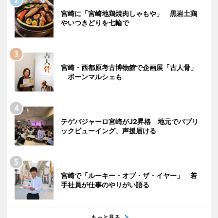
宮崎に「宮崎地鶏焼肉しゃもや」 黒岩土鶏
やいつきどりを七輪で
宮崎・西都原考古博物館で企画展「古人骨」
ボーンマルシェも
テゲバジャーロ宮崎がJ2昇格 地元でパブリ
ックビューイング、声援届ける
宮崎で「ルーキー・オブ・ザ・イヤー」 若
手社員が仕事のやりがい語る
もっと見る