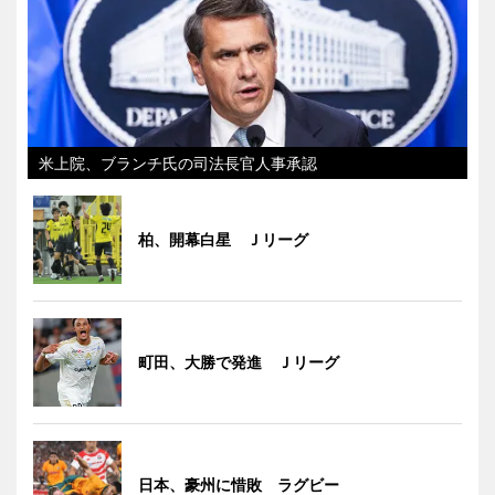
米上院、ブランチ氏の司法長官人事承認
柏、開幕白星 Ｊリーグ
町田、大勝で発進 Ｊリーグ
日本、豪州に惜敗 ラグビー