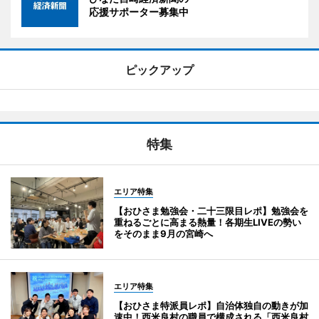
応援サポーター募集中
ピックアップ
特集
エリア特集
【おひさま勉強会・二十三限目レポ】勉強会を
重ねるごとに高まる熱量！各期生LIVEの勢い
をそのまま9月の宮崎へ
エリア特集
【おひさま特派員レポ】自治体独自の動きが加
速中！西米良村の職員で構成される「西米良村