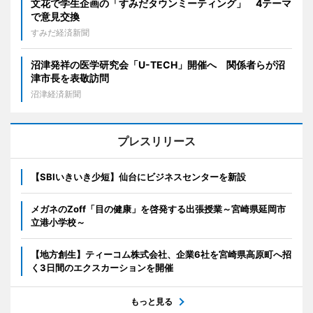
文花で学生企画の「すみだタウンミーティング」 4テーマ
で意見交換
すみだ経済新聞
沼津発祥の医学研究会「U-TECH」開催へ 関係者らが沼
津市長を表敬訪問
沼津経済新聞
プレスリリース
【SBIいきいき少短】仙台にビジネスセンターを新設
メガネのZoff「目の健康」を啓発する出張授業～宮崎県延岡市
立港小学校～
【地方創生】ティーコム株式会社、企業6社を宮崎県高原町へ招
く3日間のエクスカーションを開催
もっと見る