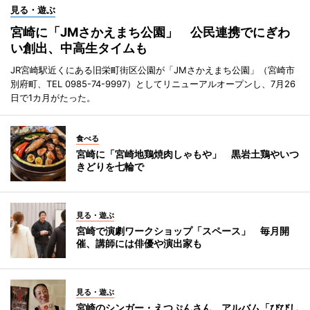
見る・遊ぶ
宮崎に「JMさかえまち公園」 公民連携でにぎわ
い創出、中高生タイムも
JR宮崎駅近くにある旧栄町街区公園が「JMさかえまち公園」（宮崎市
別府町、TEL 0985-74-9997）としてリニューアルオープンし、7月26
日で1カ月がたった。
食べる
宮崎に「宮崎地鶏焼肉しゃもや」 黒岩土鶏やいつ
きどりを七輪で
見る・遊ぶ
宮崎で演劇ワークショップ「スペース」 毎月開
催、講師には俳優や演出家も
見る・遊ぶ
宮崎のシンガー・えつぷんさん、アルバム「びびし