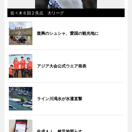
佐々木６回２失点 大リーグ
復興のシュシャ、愛国の観光地に
アジア大会公式ウエア発表
ライン川渇水が水運直撃
生成ＡＩ、被災地照らす