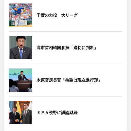
千賀の力投 大リーグ
高市首相靖国参拝「適切に判断」
木原官房長官「拉致は現在進行形」
ＥＰＡ視野に議論継続