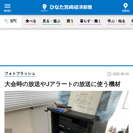
32°C
食べる
見る・遊ぶ
買う
暮らす・働く
学ぶ・知る
フォトフラッシュ
2022.06.10
大会時の放送やJアラートの放送に使う機材