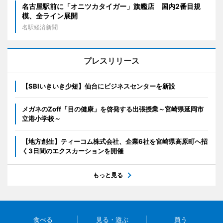
名古屋駅前に「オニツカタイガー」旗艦店 国内2番目規
模、全ライン展開
名駅経済新聞
プレスリリース
【SBIいきいき少短】仙台にビジネスセンターを新設
メガネのZoff「目の健康」を啓発する出張授業～宮崎県延岡市
立港小学校～
【地方創生】ティーコム株式会社、企業6社を宮崎県高原町へ招
く3日間のエクスカーションを開催
もっと見る
食べる
見る・遊ぶ
買う