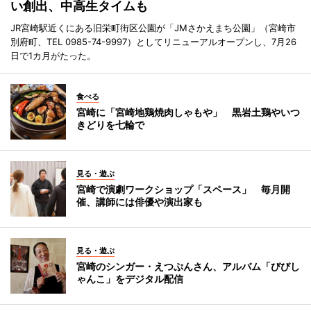
い創出、中高生タイムも
JR宮崎駅近くにある旧栄町街区公園が「JMさかえまち公園」（宮崎市
別府町、TEL 0985-74-9997）としてリニューアルオープンし、7月26
日で1カ月がたった。
食べる
宮崎に「宮崎地鶏焼肉しゃもや」 黒岩土鶏やいつ
きどりを七輪で
見る・遊ぶ
宮崎で演劇ワークショップ「スペース」 毎月開
催、講師には俳優や演出家も
見る・遊ぶ
宮崎のシンガー・えつぷんさん、アルバム「びびし
ゃんこ」をデジタル配信