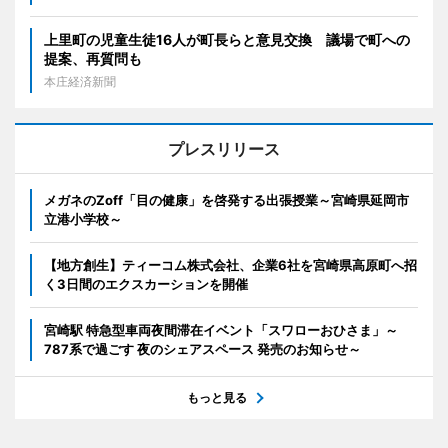
上里町の児童生徒16人が町長らと意見交換 議場で町への
提案、再質問も
本庄経済新聞
プレスリリース
メガネのZoff「目の健康」を啓発する出張授業～宮崎県延岡市
立港小学校～
【地方創生】ティーコム株式会社、企業6社を宮崎県高原町へ招
く3日間のエクスカーションを開催
宮崎駅 特急型車両夜間滞在イベント「スワローおひさま」～
787系で過ごす 夜のシェアスペース 発売のお知らせ～
もっと見る