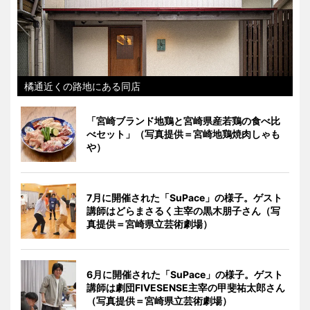
橘通近くの路地にある同店
「宮崎ブランド地鶏と宮崎県産若鶏の食べ比
べセット」（写真提供＝宮崎地鶏焼肉しゃも
や）
7月に開催された「SuPace」の様子。ゲスト
講師はどらまさるく主宰の黒木朋子さん（写
真提供＝宮崎県立芸術劇場）
6月に開催された「SuPace」の様子。ゲスト
講師は劇団FIVESENSE主宰の甲斐祐太郎さん
（写真提供＝宮崎県立芸術劇場）