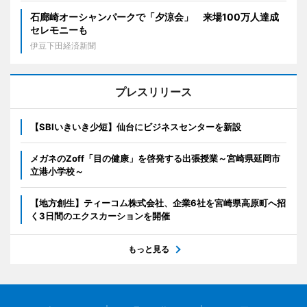
石廊崎オーシャンパークで「夕涼会」 来場100万人達成
セレモニーも
伊豆下田経済新聞
プレスリリース
【SBIいきいき少短】仙台にビジネスセンターを新設
メガネのZoff「目の健康」を啓発する出張授業～宮崎県延岡市
立港小学校～
【地方創生】ティーコム株式会社、企業6社を宮崎県高原町へ招
く3日間のエクスカーションを開催
もっと見る