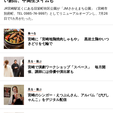
い創出、中高生タイムも
JR宮崎駅近くにある旧栄町街区公園が「JMさかえまち公園」（宮崎市
別府町、TEL 0985-74-9997）としてリニューアルオープンし、7月26
日で1カ月がたった。
食べる
宮崎に「宮崎地鶏焼肉しゃもや」 黒岩土鶏やいつ
きどりを七輪で
見る・遊ぶ
宮崎で演劇ワークショップ「スペース」 毎月開
催、講師には俳優や演出家も
見る・遊ぶ
宮崎のシンガー・えつぷんさん、アルバム「びびし
ゃんこ」をデジタル配信