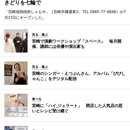
きどりを七輪で
「宮崎地鶏焼肉しゃもや」（宮崎市橘通東3、TEL 0985-77-4848）が7
月21日にオープンした。
見る・遊ぶ
宮崎で演劇ワークショップ「スペース」 毎月開
催、講師には俳優や演出家も
見る・遊ぶ
宮崎のシンガー・えつぷんさん、アルバム「びびし
ゃんこ」をデジタル配信
食べる
宮崎に「ハイ,ジェラート」 閉店した人気店の思
いとレシピ受け継ぐ