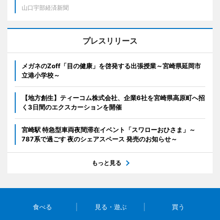
山口宇部経済新聞
プレスリリース
メガネのZoff「目の健康」を啓発する出張授業～宮崎県延岡市
立港小学校～
【地方創生】ティーコム株式会社、企業6社を宮崎県高原町へ招
く3日間のエクスカーションを開催
宮崎駅 特急型車両夜間滞在イベント「スワローおひさま」～
787系で過ごす 夜のシェアスペース 発売のお知らせ～
もっと見る
食べる
見る・遊ぶ
買う