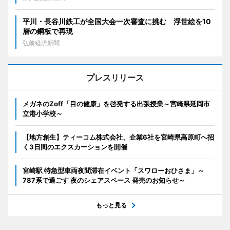
平川・長谷川鉄工が全国大会一次審査に挑む 浮世絵を10
層の鋼板で再現
弘前経済新聞
プレスリリース
メガネのZoff「目の健康」を啓発する出張授業～宮崎県延岡市
立港小学校～
【地方創生】ティーコム株式会社、企業6社を宮崎県高原町へ招
く3日間のエクスカーションを開催
宮崎駅 特急型車両夜間滞在イベント「スワローおひさま」～
787系で過ごす 夜のシェアスペース 発売のお知らせ～
もっと見る