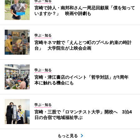
学ぶ・知る
宮崎で詩人・南邦和さん一周忌回顧展「僕を知って
いますか？」 映画や詩劇も
学ぶ・知る
宮崎キネマ館で「えんとつ町のプペル 約束の時計
台」 大学院生が上映会企画
学ぶ・知る
宮崎・津江書店のイベント「哲学対話」が1周年
本に触れる機会にも
学ぶ・知る
宮崎・三股で「ロマンチスト大学」開校へ 3泊4
日の合宿で地域福祉学ぶ
もっと見る