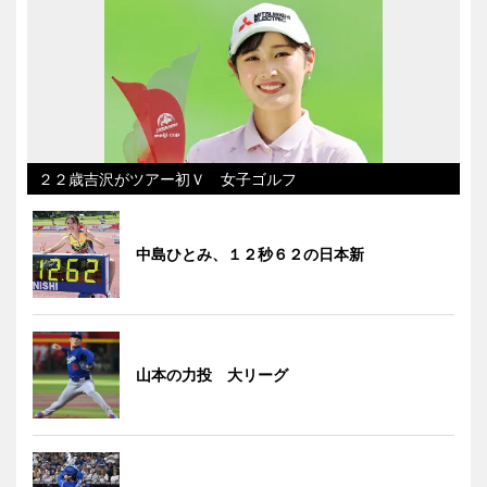
２２歳吉沢がツアー初Ｖ 女子ゴルフ
中島ひとみ、１２秒６２の日本新
山本の力投 大リーグ