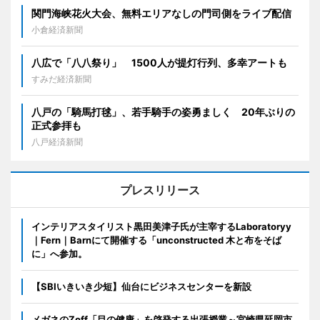
関門海峡花火大会、無料エリアなしの門司側をライブ配信
小倉経済新聞
八広で「八八祭り」 1500人が提灯行列、多幸アートも
すみだ経済新聞
八戸の「騎馬打毬」、若手騎手の姿勇ましく 20年ぶりの
正式参拝も
八戸経済新聞
プレスリリース
インテリアスタイリスト黒田美津子氏が主宰するLaboratoryy
｜Fern｜Barnにて開催する「unconstructed 木と布をそば
に」へ参加。
【SBIいきいき少短】仙台にビジネスセンターを新設
メガネのZoff「目の健康」を啓発する出張授業～宮崎県延岡市