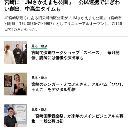
宮崎に「JMさかえまち公園」 公民連携でにぎわ
い創出、中高生タイムも
JR宮崎駅近くにある旧栄町街区公園が「JMさかえまち公園」（宮崎市
別府町、TEL 0985-74-9997）としてリニューアルオープンし、7月26
日で1カ月がたった。
見る・遊ぶ
宮崎で演劇ワークショップ「スペース」 毎月開
催、講師には俳優や演出家も
見る・遊ぶ
宮崎のシンガー・えつぷんさん、アルバム「びびし
ゃんこ」をデジタル配信
見る・遊ぶ
「宮崎国際音楽祭」が来年のメインビジュアルを募
集 一般公募は初