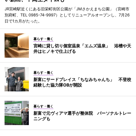
JR宮崎駅近くにある旧栄町街区公園が「JMさかえまち公園」（宮崎市
別府町、TEL 0985-74-9997）としてリニューアルオープンし、7月26
日で1カ月がたった。
暮らす・働く
宮崎に貸し切り個室温泉「エムズ温泉」 浴槽や天
井はヒノキで仕上げる
暮らす・働く
新富にサードプレイス「ちなみちゃんち」 不登校
経験した協力隊OBが開設
暮らす・働く
新富で元ヴィアマ選手が整体院 パーソナルトレー
ニングも