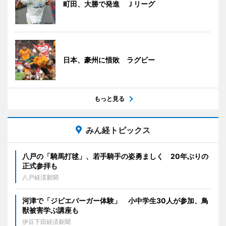
町田、大勝で発進 Ｊリーグ
日本、豪州に惜敗 ラグビー
もっと見る
みん経トピックス
八戸の「騎馬打毬」、若手騎手の姿勇ましく 20年ぶりの
正式参拝も
八戸経済新聞
河津で「ジビエバーガー体験」 小中学生30人が参加、鳥
獣被害学ぶ講座も
伊豆下田経済新聞