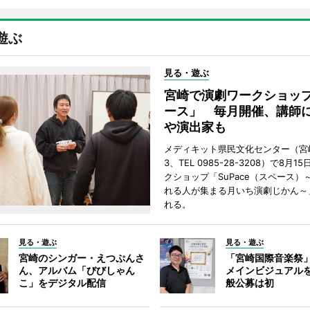
遊ぶ
見る・遊ぶ
宮崎で演劇ワークショッ
ース」 毎月開催、講師
や演出家も
メディキット県民文化センター（宮
3、TEL 0985-28-3208）で8月
クショップ「SuPace（スペース）
れる人が集まる月いち演劇じかん～
れる。
見る・遊ぶ
見る・遊ぶ
宮崎のシンガー・えつぷんさ
「宮崎国際音楽祭
ん、アルバム「びびしゃん
メインビジュアル
こ」をデジタル配信
般公募は初