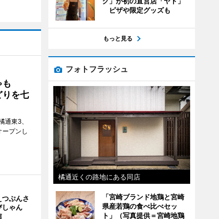
グ」が初の直営店「ヤド」
ピザや限定グッズも
もっと見る
フォトフラッシュ
ゃも
どりを七
橘通東3、
日にオープンし
橘通近くの路地にある同店
「宮崎ブランド地鶏と宮崎
えつぷんさ
県産若鶏の食べ比べセッ
びしゃん
ト」（写真提供＝宮崎地鶏
信