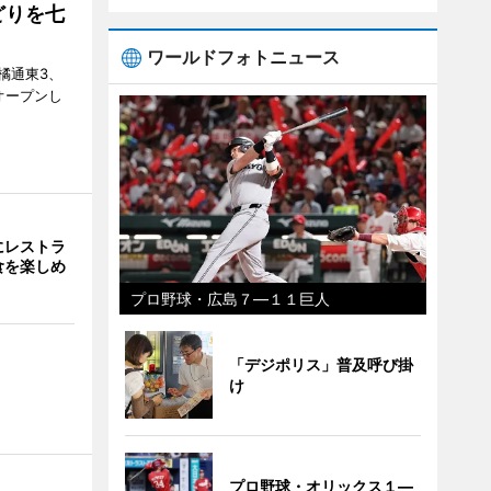
どりを七
ワールドフォトニュース
橘通東3、
日にオープンし
にレストラ
食を楽しめ
プロ野球・広島７―１１巨人
「デジポリス」普及呼び掛
け
プロ野球・オリックス１―