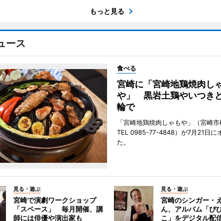
もっと見る
ュース
食べる
宮崎に「宮崎地鶏焼肉し
や」 黒岩土鶏やいつき
輪で
「宮崎地鶏焼肉しゃもや」（宮崎市
TEL 0985-77-4848）が7月21
た。
見る・遊ぶ
見る・遊ぶ
宮崎で演劇ワークショップ
宮崎のシンガー・
「スペース」 毎月開催、講
ん、アルバム「び
師には俳優や演出家も
こ」をデジタル配