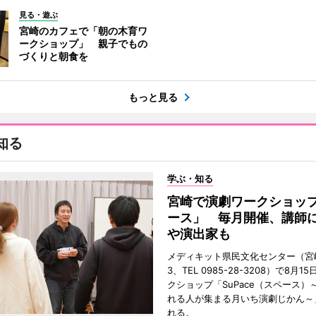
見る・遊ぶ
宮崎のカフェで「朝の木育ワ
ークショップ」 親子でもの
づくりと朝食を
もっと見る
知る
学ぶ・知る
宮崎で演劇ワークショッ
ース」 毎月開催、講師
や演出家も
メディキット県民文化センター（宮
3、TEL 0985-28-3208）で8月
クショップ「SuPace（スペース）
れる人が集まる月いち演劇じかん～
れる。