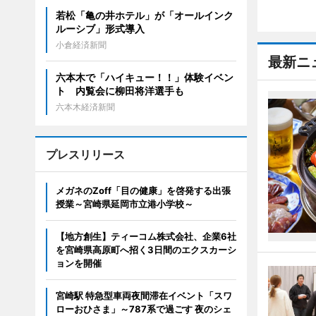
若松「亀の井ホテル」が「オールインク
ルーシブ」形式導入
小倉経済新聞
最新ニ
六本木で「ハイキュー！！」体験イベン
ト 内覧会に柳田将洋選手も
六本木経済新聞
プレスリリース
メガネのZoff「目の健康」を啓発する出張
授業～宮崎県延岡市立港小学校～
【地方創生】ティーコム株式会社、企業6社
を宮崎県高原町へ招く3日間のエクスカーシ
ョンを開催
宮崎駅 特急型車両夜間滞在イベント「スワ
ローおひさま」～787系で過ごす 夜のシェ