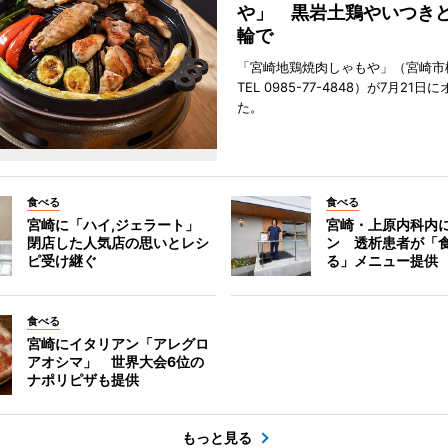
や」 黒岩土鶏やいつき
輪で
「宮崎地鶏焼肉しゃもや」（宮崎市
TEL 0985-77-4848）が7月21
た。
食べる
食べる
宮崎に「ハイ,ジェラート」
宮崎・上原内科内
閉店した人気店の思いとレシ
ン 透析患者が「
ピ受け継ぐ
る」メニュー提供
食べる
宮崎にイタリアン「アレグロ
アオシマ」 世界大会6位の
ナポリピザも提供
もっと見る