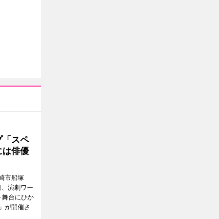
プ「スペ
には俳優
崎市船塚
15日、演劇ワー
～舞台にひか
」が開催さ