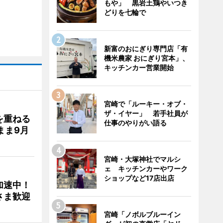
もや」 黒岩土鶏やいつき
どりを七輪で
新富のおにぎり専門店「有
機米農家 おにぎり宮本」、
キッチンカー営業開始
宮崎で「ルーキー・オブ・
ザ・イヤー」 若手社員が
を重ねる
仕事のやりがい語る
まま9月
宮崎・大塚神社でマルシ
ェ キッチンカーやワーク
ショップなど17店出店
加速中！
さま歓迎
宮崎「ノボルブルーイン