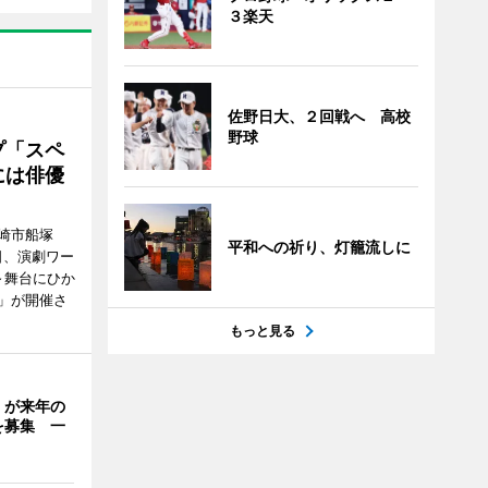
３楽天
佐野日大、２回戦へ 高校
野球
プ「スペ
には俳優
崎市船塚
平和への祈り、灯籠流しに
15日、演劇ワー
～舞台にひか
」が開催さ
もっと見る
」が来年の
を募集 一