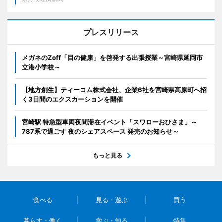
プレスリリース
メガネのZoff「目の健康」を啓発する出張授業～宮崎県延岡市
立港小学校～
【地方創生】ティーコム株式会社、企業6社を宮崎県高原町へ招
く3日間のエクスカーションを開催
宮崎駅 特急型車両夜間滞在イベント「スワローおひさま」～
787系で過ごす 夜のシェアスペース 発売のお知らせ～
もっと見る
食べる
見る・遊ぶ
買う
暮らす・働く
学ぶ・知る
特集