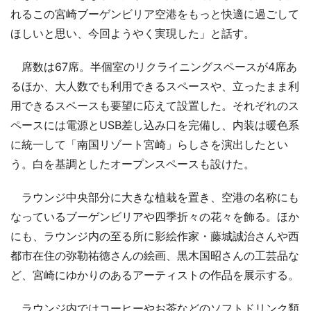
れるこの宮崎ブーゲンビリア空港をもっと快適に過ごして
ほしいと思い、今回ようやく実現した」と話す。
席数は67席。半個室のリクライニングスペースが4席あ
るほか、大人数でも利用できるスペースや、立ったまま利
用できるスペースも要望に応えて設置した。それぞれのス
ペースには電源とUSB差し込み口を完備し、内装は暖色系
に統一して「南国リゾート宮崎」らしさを演出したとい
う。白を基調としたオープンスペースも設けた。
ラウンジ中央部分に大きな植栽を置き、空港の名称にも
なっているブーゲンビリアや四季折々の花々を飾る。ほか
にも、ラウンジ内の至る所に影絵作家・藤城誠治さんや西
都市在住の弥勒祐徳さんの絵画、黒木国昭さんの工芸品な
ど、宮崎にゆかりのあるアーティストの作品を展示する。
ラウンジ内ではコーヒーやお茶などのソフトドリンク類