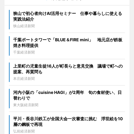
狭山で初心者向けAI活用セミナー 仕事や暮らしに使える
実践法紹介
狭山経済新聞
千葉ポートタワーで「BLUE＆FIRE mini」 地元店が鉄板
焼き料理提供
千葉経済新聞
上里町の児童生徒16人が町長らと意見交換 議場で町への
提案、再質問も
本庄経済新聞
河内小阪の「cuisine HAGI」が2周年 旬の食材使い、日
替わりで
東大阪経済新聞
平川・長谷川鉄工が全国大会一次審査に挑む 浮世絵を10
層の鋼板で再現
弘前経済新聞