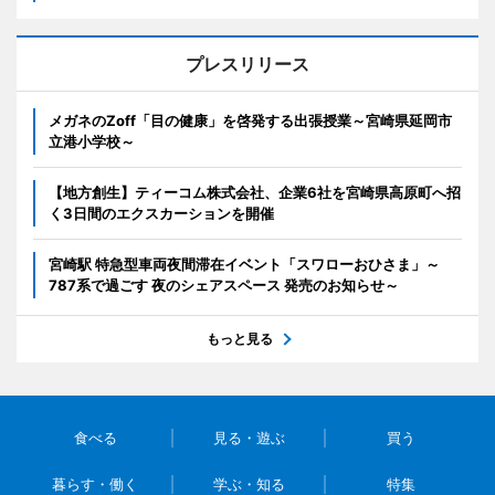
プレスリリース
メガネのZoff「目の健康」を啓発する出張授業～宮崎県延岡市
立港小学校～
【地方創生】ティーコム株式会社、企業6社を宮崎県高原町へ招
く3日間のエクスカーションを開催
宮崎駅 特急型車両夜間滞在イベント「スワローおひさま」～
787系で過ごす 夜のシェアスペース 発売のお知らせ～
もっと見る
食べる
見る・遊ぶ
買う
暮らす・働く
学ぶ・知る
特集