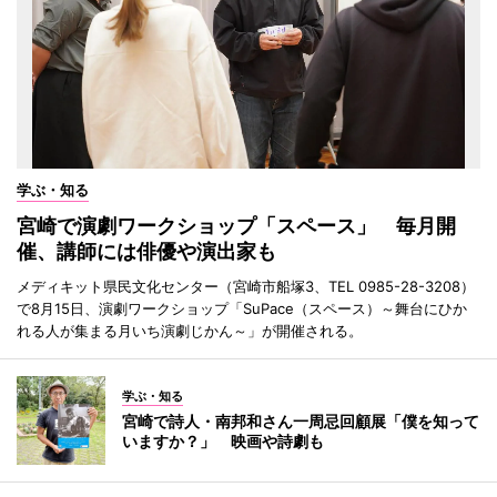
学ぶ・知る
宮崎で演劇ワークショップ「スペース」 毎月開
催、講師には俳優や演出家も
メディキット県民文化センター（宮崎市船塚3、TEL 0985-28-3208）
で8月15日、演劇ワークショップ「SuPace（スペース）～舞台にひか
れる人が集まる月いち演劇じかん～」が開催される。
学ぶ・知る
宮崎で詩人・南邦和さん一周忌回顧展「僕を知って
いますか？」 映画や詩劇も