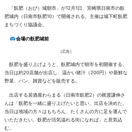
「飫肥（おび）城朝市」が12月1日、宮崎県日南市の飫
肥城内（日南市飫肥10）で開催される。主催は城下町飫肥
まちづくり協議会。
会場の飫肥城前
［広告］
飫肥を盛り上げようと、飫肥城内で朝市を初開催する。
当日は約20店舗が出店し、温かい猪汁（200円）や新鮮な
野菜、パン、雑貨などを販売する。
出店する居酒屋わらまる（日南市飫肥2）の梶渡謙伸さ
んは「飫肥を一緒に盛り上げたいと思い、出店を決めた。
当日は地域の方々はもちろん、たくさんの方に足を運んで
いただきたい。飫肥が活気溢れる街になれば」と意気込
む。