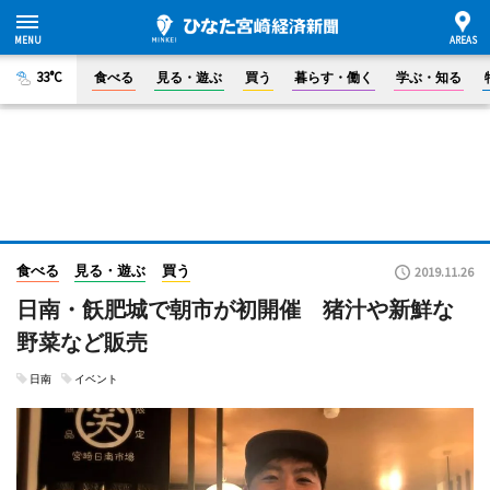
33°C
食べる
見る・遊ぶ
買う
暮らす・働く
学ぶ・知る
食べる
見る・遊ぶ
買う
2019.11.26
日南・飫肥城で朝市が初開催 猪汁や新鮮な
野菜など販売
日南
イベント