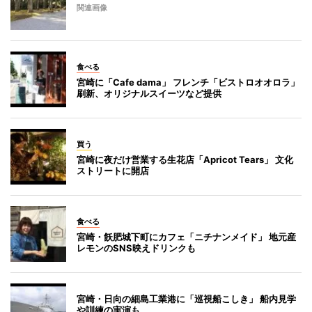
関連画像
食べる
宮崎に「Cafe dama」 フレンチ「ビストロオオロラ」
刷新、オリジナルスイーツなど提供
買う
宮崎に夜だけ営業する生花店「Apricot Tears」 文化
ストリートに開店
食べる
宮崎・飫肥城下町にカフェ「ニチナンメイド」 地元産
レモンのSNS映えドリンクも
宮崎・日向の細島工業港に「巡視船こしき」 船内見学
や訓練の実演も