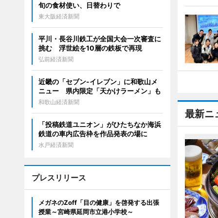
旬の食材使い、日替わりで
東大阪経済新聞
平川・長谷川鉄工が全国大会一次審査に
挑む 浮世絵を10層の鉄板で再現
弘前経済新聞
近畿の「セブン-イレブン」に和歌山メ
ニュー 県内限定「天かけラーメン」も
和歌山経済新聞
最新ニ
「投稿鉄道ユニオン」がひたちなか海浜
鉄道の車内広告枠を作品発表の場に
水戸経済新聞
プレスリリース
メガネのZoff「目の健康」を啓発する出張
授業～宮崎県延岡市立港小学校～