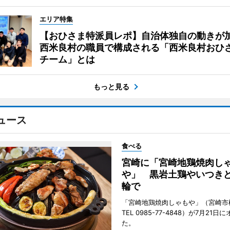
エリア特集
【おひさま特派員レポ】自治体独自の動きが
西米良村の職員で構成される「西米良村おひ
チーム」とは
もっと見る
ュース
食べる
宮崎に「宮崎地鶏焼肉し
や」 黒岩土鶏やいつき
輪で
「宮崎地鶏焼肉しゃもや」（宮崎市
TEL 0985-77-4848）が7月21
た。