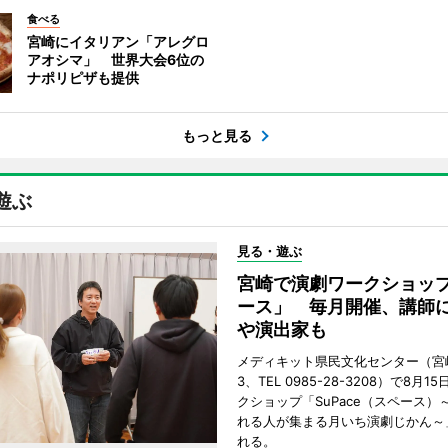
食べる
宮崎にイタリアン「アレグロ
アオシマ」 世界大会6位の
ナポリピザも提供
もっと見る
遊ぶ
見る・遊ぶ
宮崎で演劇ワークショッ
ース」 毎月開催、講師
や演出家も
メディキット県民文化センター（宮
3、TEL 0985-28-3208）で8月
クショップ「SuPace（スペース）
れる人が集まる月いち演劇じかん～
れる。