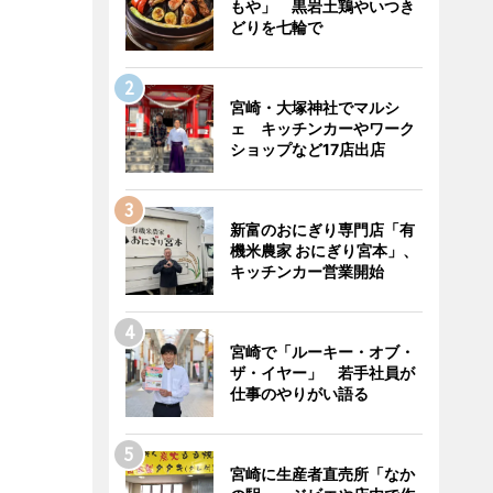
もや」 黒岩土鶏やいつき
どりを七輪で
宮崎・大塚神社でマルシ
ェ キッチンカーやワーク
ショップなど17店出店
新富のおにぎり専門店「有
機米農家 おにぎり宮本」、
キッチンカー営業開始
宮崎で「ルーキー・オブ・
ザ・イヤー」 若手社員が
仕事のやりがい語る
宮崎に生産者直売所「なか