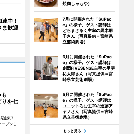
焼肉しゃもや）
7月に開催された「SuPac
加速中！
e」の様子。ゲスト講師は
さま歓迎
どらまさるく主宰の黒木朋
子さん（写真提供＝宮崎県
立芸術劇場）
6月に開催された「SuPac
e」の様子。ゲスト講師は
劇団FIVESENSE主宰の甲斐
祐太郎さん（写真提供＝宮
崎県立芸術劇場）
ゃも
5月に開催された「SuPac
e」の様子。ゲスト講師は
どりを七
ユニットろむ主宰の進藤ア
ヤノさん（写真提供＝宮崎
県立芸術劇場）
橘通東3、
日にオープンし
もっと見る