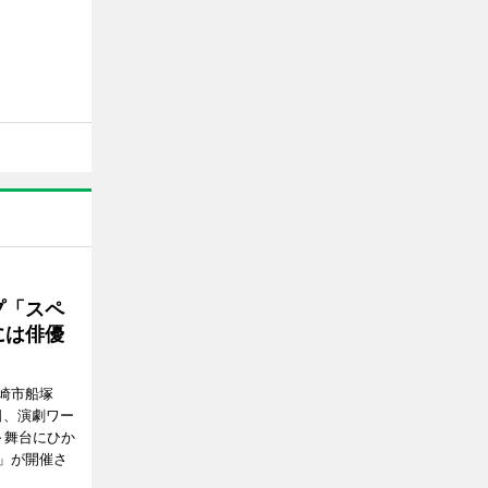
プ「スペ
には俳優
崎市船塚
15日、演劇ワー
～舞台にひか
」が開催さ