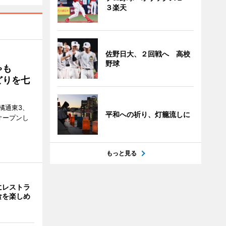
３楽天
佐野日大、２回戦へ 高校
野球
ゃも
どりを七
橘通東3、
平和への祈り、灯籠流しに
日にオープンし
もっと見る
にレストラ
食を楽しめ