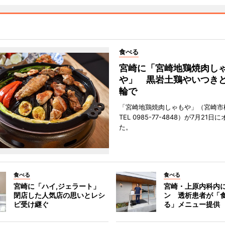
食べる
宮崎に「宮崎地鶏焼肉し
や」 黒岩土鶏やいつき
輪で
「宮崎地鶏焼肉しゃもや」（宮崎市
TEL 0985-77-4848）が7月21
た。
食べる
食べる
宮崎に「ハイ,ジェラート」
宮崎・上原内科内
閉店した人気店の思いとレシ
ン 透析患者が「
ピ受け継ぐ
る」メニュー提供