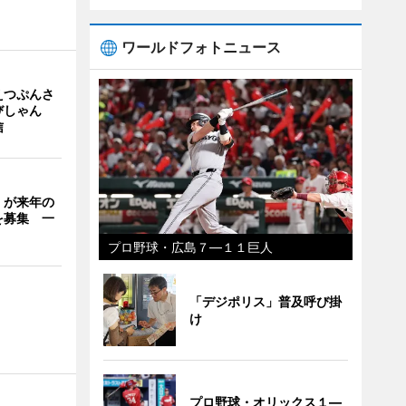
ワールドフォトニュース
えつぷんさ
びしゃん
信
」が来年の
を募集 一
プロ野球・広島７―１１巨人
「デジポリス」普及呼び掛
け
プロ野球・オリックス１―