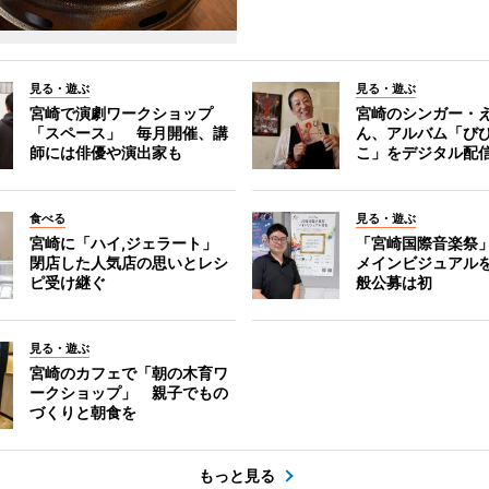
見る・遊ぶ
見る・遊ぶ
宮崎で演劇ワークショップ
宮崎のシンガー・
「スペース」 毎月開催、講
ん、アルバム「び
師には俳優や演出家も
こ」をデジタル配
食べる
見る・遊ぶ
宮崎に「ハイ,ジェラート」
「宮崎国際音楽祭
閉店した人気店の思いとレシ
メインビジュアル
ピ受け継ぐ
般公募は初
見る・遊ぶ
宮崎のカフェで「朝の木育ワ
ークショップ」 親子でもの
づくりと朝食を
もっと見る