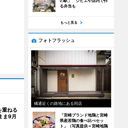
の駅」 ジビエや店内で作
る弁当も
もっと見る
フォトフラッシュ
橘通近くの路地にある同店
を重ねる
「宮崎ブランド地鶏と宮崎
まま9月
県産若鶏の食べ比べセッ
ト」（写真提供＝宮崎地鶏