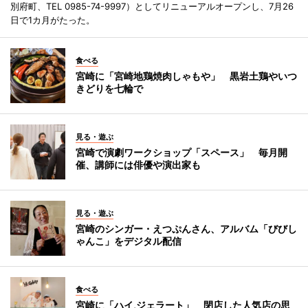
別府町、TEL 0985-74-9997）としてリニューアルオープンし、7月26
日で1カ月がたった。
食べる
宮崎に「宮崎地鶏焼肉しゃもや」 黒岩土鶏やいつ
きどりを七輪で
見る・遊ぶ
宮崎で演劇ワークショップ「スペース」 毎月開
催、講師には俳優や演出家も
見る・遊ぶ
宮崎のシンガー・えつぷんさん、アルバム「びびし
ゃんこ」をデジタル配信
食べる
宮崎に「ハイ,ジェラート」 閉店した人気店の思