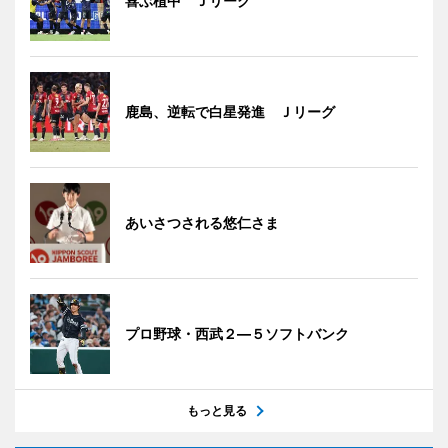
喜ぶ植中 Ｊリーグ
鹿島、逆転で白星発進 Ｊリーグ
あいさつされる悠仁さま
プロ野球・西武２―５ソフトバンク
もっと見る