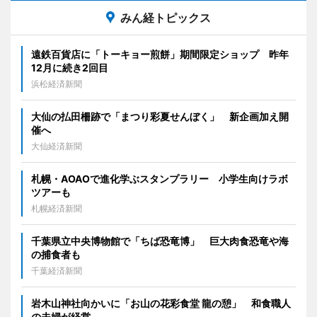
みん経トピックス
遠鉄百貨店に「トーキョー煎餅」期間限定ショップ 昨年
12月に続き2回目
浜松経済新聞
大仙の払田柵跡で「まつり彩夏せんぼく」 新企画加え開
催へ
大仙経済新聞
札幌・AOAOで進化学ぶスタンプラリー 小学生向けラボ
ツアーも
札幌経済新聞
千葉県立中央博物館で「ちば恐竜博」 巨大肉食恐竜や海
の捕食者も
千葉経済新聞
岩木山神社向かいに「お山の花彩食堂 龍の憩」 和食職人
の夫婦が経営