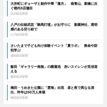
大井町にギョーザと創作中華「蓮月」 南青山、新橋に次
ぐ都内3店舗目
品川経済新聞
八戸の伝統武芸「騎馬打毬」がお守りに 新羅神社、透明
感のある切り絵で
八戸経済新聞
さいたまで子ども向け体験イベント「夏ラボ」 救命や防
犯学ぶ
浦和経済新聞
飯田「ギャラリー南無」の睡蓮池 赤いスイレンが見頃迎
える
飯田経済新聞
梅田・うめきた公園に「雲海」出現 昼と夜で異なる演
出、昨年は50万人来場
梅田経済新聞