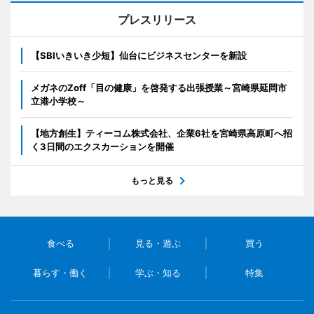
プレスリリース
【SBIいきいき少短】仙台にビジネスセンターを新設
メガネのZoff「目の健康」を啓発する出張授業～宮崎県延岡市
立港小学校～
【地方創生】ティーコム株式会社、企業6社を宮崎県高原町へ招
く3日間のエクスカーションを開催
もっと見る
食べる
見る・遊ぶ
買う
暮らす・働く
学ぶ・知る
特集