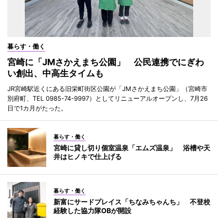
暮らす・働く
宮崎に「JMさかえまち公園」 公民連携でにぎわ
い創出、中高生タイムも
JR宮崎駅近くにある旧栄町街区公園が「JMさかえまち公園」（宮崎市
別府町、TEL 0985-74-9997）としてリニューアルオープンし、7月26
日で1カ月がたった。
暮らす・働く
宮崎に貸し切り個室温泉「エムズ温泉」 浴槽や天
井はヒノキで仕上げる
暮らす・働く
新富にサードプレイス「ちなみちゃんち」 不登校
経験した協力隊OBが開設