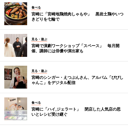
食べる
宮崎に「宮崎地鶏焼肉しゃもや」 黒岩土鶏やいつ
きどりを七輪で
見る・遊ぶ
宮崎で演劇ワークショップ「スペース」 毎月開
催、講師には俳優や演出家も
見る・遊ぶ
宮崎のシンガー・えつぷんさん、アルバム「びびし
ゃんこ」をデジタル配信
食べる
宮崎に「ハイ,ジェラート」 閉店した人気店の思
いとレシピ受け継ぐ