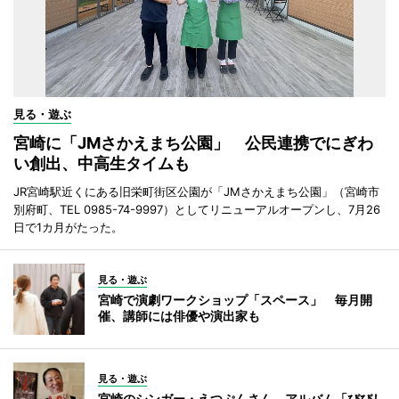
見る・遊ぶ
宮崎に「JMさかえまち公園」 公民連携でにぎわ
い創出、中高生タイムも
JR宮崎駅近くにある旧栄町街区公園が「JMさかえまち公園」（宮崎市
別府町、TEL 0985-74-9997）としてリニューアルオープンし、7月26
日で1カ月がたった。
見る・遊ぶ
宮崎で演劇ワークショップ「スペース」 毎月開
催、講師には俳優や演出家も
見る・遊ぶ
宮崎のシンガー・えつぷんさん、アルバム「びびし