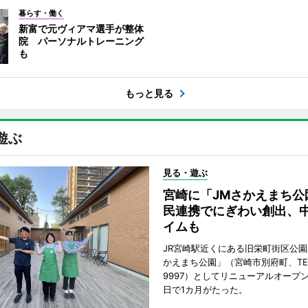
暮らす・働く
新富で元ヴィアマ選手が整体
院 パーソナルトレーニング
も
もっと見る
遊ぶ
見る・遊ぶ
宮崎に「JMさかえまち公
民連携でにぎわい創出、
イムも
JR宮崎駅近くにある旧栄町街区公園
かえまち公園」（宮崎市別府町、TEL 0
9997）としてリニューアルオープン
日で1カ月がたった。