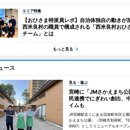
エリア特集
【おひさま特派員レポ】自治体独自の動きが
西米良村の職員で構成される「西米良村おひ
チーム」とは
もっと見る
ュース
見る・遊ぶ
宮崎に「JMさかえまち公
民連携でにぎわい創出、
イムも
JR宮崎駅近くにある旧栄町街区公園
かえまち公園」（宮崎市別府町、TEL 0
9997）としてリニューアルオープン