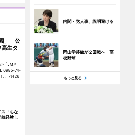
内閣・党人事、説明避ける
園」 公
中高生タ
岡山学芸館が２回戦へ 高
校野球
が「JMさ
985-74-
し、7月26
もっと見る
イス「ちな
登校経験し