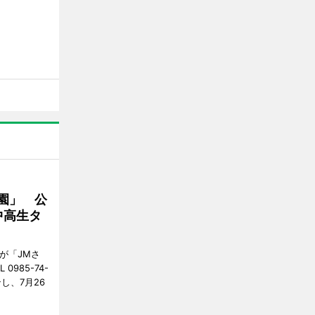
園」 公
中高生タ
が「JMさ
985-74-
し、7月26