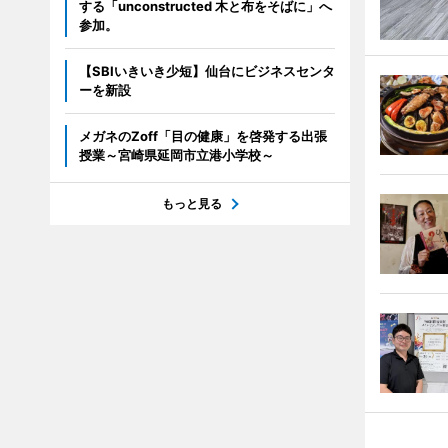
する「unconstructed 木と布をそばに」へ
参加。
【SBIいきいき少短】仙台にビジネスセンタ
ーを新設
メガネのZoff「目の健康」を啓発する出張
授業～宮崎県延岡市立港小学校～
もっと見る