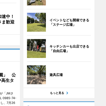
加速中！
イベントなども開催できる
さま歓迎
「ステージ広場」
キッチンカーも出店できる
「自由広場」
園」 公
遊具広場
中高生タ
もっと見る
が「JMさ
985-74-
し、7月26