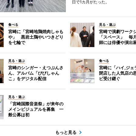
日で1カ月がたった。
食べる
見る・遊ぶ
宮崎に「宮崎地鶏焼肉しゃも
宮崎で演劇ワーク
や」 黒岩土鶏やいつきどり
「スペース」 毎
を七輪で
師には俳優や演出
見る・遊ぶ
食べる
宮崎のシンガー・えつぷんさ
宮崎に「ハイ,ジ
ん、アルバム「びびしゃん
閉店した人気店の
こ」をデジタル配信
ピ受け継ぐ
見る・遊ぶ
「宮崎国際音楽祭」が来年の
メインビジュアルを募集 一
般公募は初
もっと見る