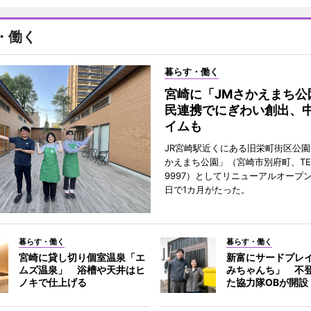
・働く
暮らす・働く
宮崎に「JMさかえまち公
民連携でにぎわい創出、
イムも
JR宮崎駅近くにある旧栄町街区公園
かえまち公園」（宮崎市別府町、TEL 0
9997）としてリニューアルオープン
日で1カ月がたった。
暮らす・働く
暮らす・働く
宮崎に貸し切り個室温泉「エ
新富にサードプレ
ムズ温泉」 浴槽や天井はヒ
みちゃんち」 不
ノキで仕上げる
た協力隊OBが開設