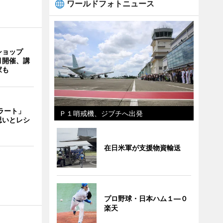
ワールドフォトニュース
ショップ
月開催、講
家も
ェラート」
Ｐ１哨戒機、ジブチへ出発
思いとレシ
在日米軍が支援物資輸送
プロ野球・日本ハム１―０
楽天