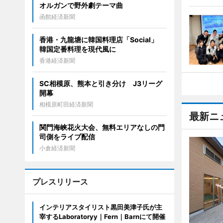
オルガンで野外劇テーマ曲
函館経済新聞
香港・九龍塘に韓国料理店「Social」
韓国定番料理を現代風に
香港経済新聞
SC相模原、熊本と引き分け J3リーグ
開幕
相模原町田経済新聞
最新ニ
関門海峡花火大会、無料エリアなしの門
司側をライブ配信
小倉経済新聞
プレスリリース
インテリアスタイリスト黒田美津子氏が主
宰するLaboratoryy｜Fern｜Barnにて開催