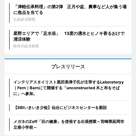
「津軽伝承料理」の第2弾 正月や盆、農事など人が集う場
に焦点を当てる
弘前経済新聞
星野エリアで「足水浴」 13度の湧水とヒノキ香るおけで
清涼体験
軽井沢経済新聞
プレスリリース
インテリアスタイリスト黒田美津子氏が主宰するLaboratoryy
｜Fern｜Barnにて開催する「unconstructed 木と布をそば
に」へ参加。
【SBIいきいき少短】仙台にビジネスセンターを新設
メガネのZoff「目の健康」を啓発する出張授業～宮崎県延岡市
立港小学校～