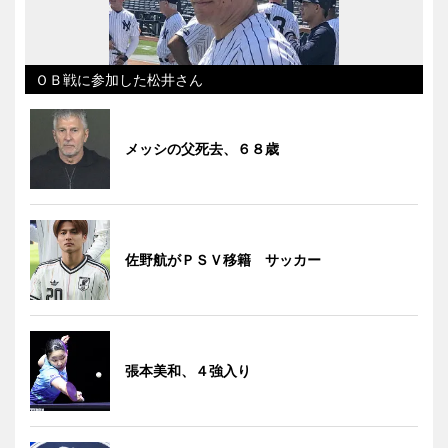
ＯＢ戦に参加した松井さん
メッシの父死去、６８歳
佐野航がＰＳＶ移籍 サッカー
張本美和、４強入り