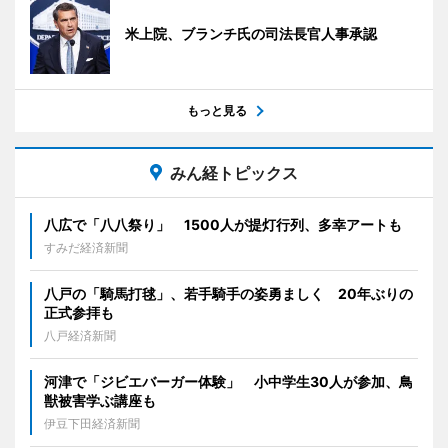
米上院、ブランチ氏の司法長官人事承認
もっと見る
みん経トピックス
八広で「八八祭り」 1500人が提灯行列、多幸アートも
すみだ経済新聞
八戸の「騎馬打毬」、若手騎手の姿勇ましく 20年ぶりの
正式参拝も
八戸経済新聞
河津で「ジビエバーガー体験」 小中学生30人が参加、鳥
獣被害学ぶ講座も
伊豆下田経済新聞