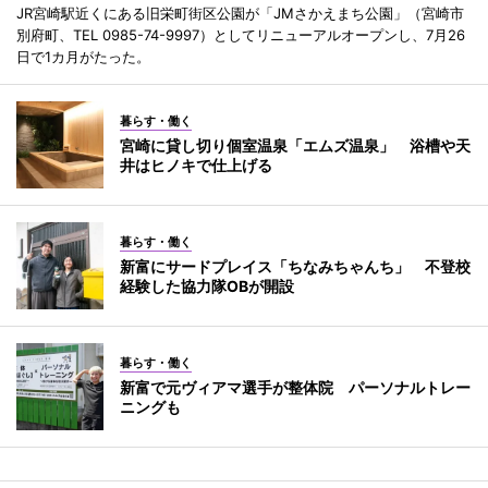
JR宮崎駅近くにある旧栄町街区公園が「JMさかえまち公園」（宮崎市
別府町、TEL 0985-74-9997）としてリニューアルオープンし、7月26
日で1カ月がたった。
暮らす・働く
宮崎に貸し切り個室温泉「エムズ温泉」 浴槽や天
井はヒノキで仕上げる
暮らす・働く
新富にサードプレイス「ちなみちゃんち」 不登校
経験した協力隊OBが開設
暮らす・働く
新富で元ヴィアマ選手が整体院 パーソナルトレー
ニングも