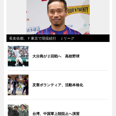
長友佑都、Ｆ東京で現役続行 Ｊリーグ
大分商が２回戦へ 高校野球
災害ボランティア、活動本格化
台湾、中国軍上陸阻止へ演習