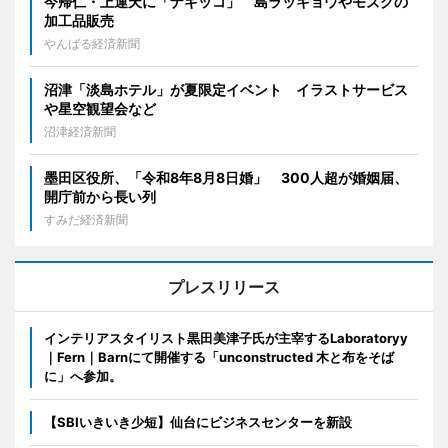
今帰仁・上運天に「ナギッコ」 島ラッキョウやモズクの
加工品販売
やんばる経済新聞
沼津「淡島ホテル」が夏限定イベント イラストサービス
や星空観望会など
沼津経済新聞
墨田区役所、「令和8年8月8日婚」 300人超が婚姻届、
開庁前から長い列
すみだ経済新聞
プレスリリース
インテリアスタイリスト黒田美津子氏が主宰するLaboratoryy
｜Fern｜Barnにて開催する「unconstructed 木と布をそば
に」へ参加。
【SBIいきいき少短】仙台にビジネスセンターを新設