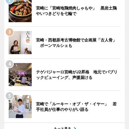
宮崎に「宮崎地鶏焼肉しゃもや」 黒岩土鶏
やいつきどりを七輪で
宮崎・西都原考古博物館で企画展「古人骨」
ボーンマルシェも
テゲバジャーロ宮崎がJ2昇格 地元でパブリ
ックビューイング、声援届ける
宮崎で「ルーキー・オブ・ザ・イヤー」 若
手社員が仕事のやりがい語る
もっと見る