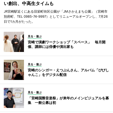
い創出、中高生タイムも
JR宮崎駅近くにある旧栄町街区公園が「JMさかえまち公園」（宮崎市
別府町、TEL 0985-74-9997）としてリニューアルオープンし、7月26
日で1カ月がたった。
見る・遊ぶ
宮崎で演劇ワークショップ「スペース」 毎月開
催、講師には俳優や演出家も
見る・遊ぶ
宮崎のシンガー・えつぷんさん、アルバム「びびし
ゃんこ」をデジタル配信
見る・遊ぶ
「宮崎国際音楽祭」が来年のメインビジュアルを募
集 一般公募は初