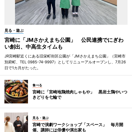
見る・遊ぶ
宮崎に「JMさかえまち公園」 公民連携でにぎわ
い創出、中高生タイムも
JR宮崎駅近くにある旧栄町街区公園が「JMさかえまち公園」（宮崎市
別府町、TEL 0985-74-9997）としてリニューアルオープンし、7月26
日で1カ月がたった。
食べる
宮崎に「宮崎地鶏焼肉しゃもや」 黒岩土鶏やいつ
きどりを七輪で
見る・遊ぶ
宮崎で演劇ワークショップ「スペース」 毎月開
催、講師には俳優や演出家も