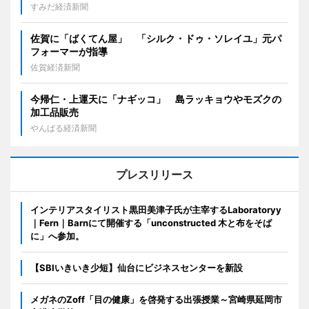
すみだ経済新聞
佐賀に「ばくてん屋」 「シルク・ドゥ・ソレイユ」元パ
フォーマーが指導
佐賀経済新聞
今帰仁・上運天に「ナギッコ」 島ラッキョウやモズクの
加工品販売
やんばる経済新聞
プレスリリース
インテリアスタイリスト黒田美津子氏が主宰するLaboratoryy
｜Fern｜Barnにて開催する「unconstructed 木と布をそば
に」へ参加。
【SBIいきいき少短】仙台にビジネスセンターを新設
メガネのZoff「目の健康」を啓発する出張授業～宮崎県延岡市