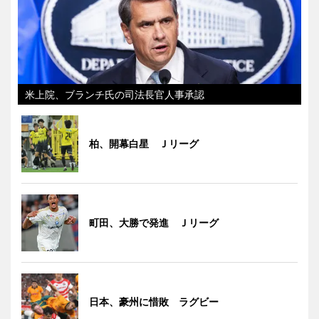
米上院、ブランチ氏の司法長官人事承認
柏、開幕白星 Ｊリーグ
町田、大勝で発進 Ｊリーグ
日本、豪州に惜敗 ラグビー