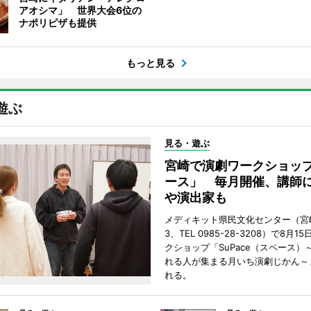
アオシマ」 世界大会6位の
ナポリピザも提供
もっと見る
遊ぶ
見る・遊ぶ
宮崎で演劇ワークショッ
ース」 毎月開催、講師
や演出家も
メディキット県民文化センター（宮
3、TEL 0985-28-3208）で8月
クショップ「SuPace（スペース）
れる人が集まる月いち演劇じかん～
れる。