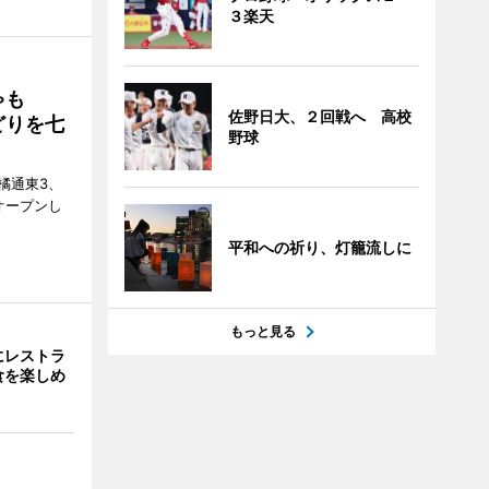
３楽天
ゃも
佐野日大、２回戦へ 高校
どりを七
野球
橘通東3、
日にオープンし
平和への祈り、灯籠流しに
もっと見る
にレストラ
食を楽しめ