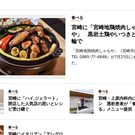
食べる
宮崎に「宮崎地鶏焼肉し
や」 黒岩土鶏やいつき
輪で
「宮崎地鶏焼肉しゃもや」（宮崎市
TEL 0985-77-4848）が7月21
た。
食べる
食べる
宮崎に「ハイ,ジェラート」
宮崎・上原内科内
閉店した人気店の思いとレシ
ン 透析患者が「
ピ受け継ぐ
る」メニュー提供
食べる
宮崎にイタリアン「アレグロ