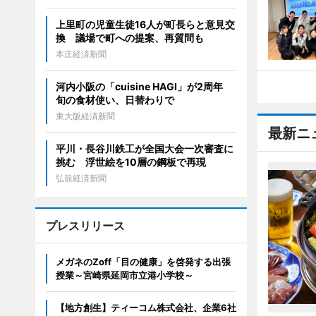
上里町の児童生徒16人が町長らと意見交
換 議場で町への提案、再質問も
本庄経済新聞
河内小阪の「cuisine HAGI」が2周年
旬の食材使い、日替わりで
東大阪経済新聞
最新ニ
平川・長谷川鉄工が全国大会一次審査に
挑む 浮世絵を10層の鋼板で再現
弘前経済新聞
プレスリリース
メガネのZoff「目の健康」を啓発する出張
授業～宮崎県延岡市立港小学校～
【地方創生】ティーコム株式会社、企業6社