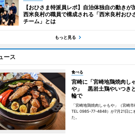
【おひさま特派員レポ】自治体独自の動きが
西米良村の職員で構成される「西米良村おひ
チーム」とは
もっと見る
ュース
食べる
宮崎に「宮崎地鶏焼肉し
や」 黒岩土鶏やいつき
輪で
「宮崎地鶏焼肉しゃもや」（宮崎市
TEL 0985-77-4848）が7月21
た。