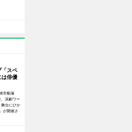
プ「スペ
には俳優
崎市船塚
15日、演劇ワー
～舞台にひか
」が開催さ