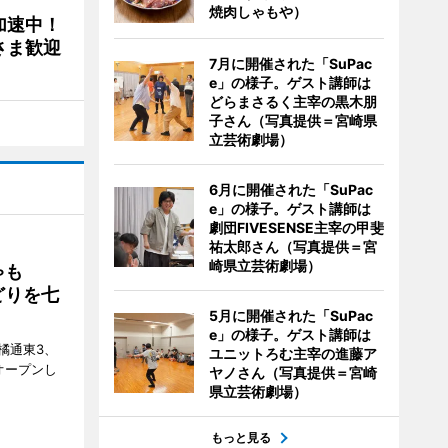
焼肉しゃもや）
加速中！
さま歓迎
7月に開催された「SuPac
e」の様子。ゲスト講師は
どらまさるく主宰の黒木朋
子さん（写真提供＝宮崎県
立芸術劇場）
6月に開催された「SuPac
e」の様子。ゲスト講師は
劇団FIVESENSE主宰の甲斐
祐太郎さん（写真提供＝宮
崎県立芸術劇場）
ゃも
どりを七
5月に開催された「SuPac
e」の様子。ゲスト講師は
橘通東3、
ユニットろむ主宰の進藤ア
日にオープンし
ヤノさん（写真提供＝宮崎
県立芸術劇場）
もっと見る