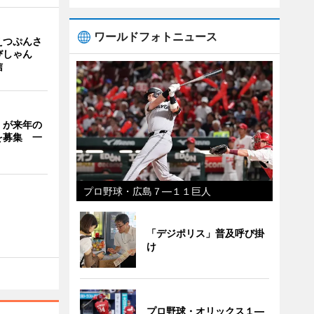
ワールドフォトニュース
えつぷんさ
びしゃん
信
」が来年の
を募集 一
プロ野球・広島７―１１巨人
「デジポリス」普及呼び掛
け
プロ野球・オリックス１―