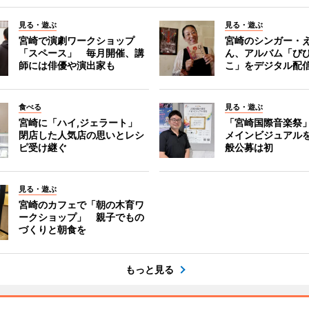
見る・遊ぶ
見る・遊ぶ
宮崎で演劇ワークショップ
宮崎のシンガー・
「スペース」 毎月開催、講
ん、アルバム「び
師には俳優や演出家も
こ」をデジタル配
食べる
見る・遊ぶ
宮崎に「ハイ,ジェラート」
「宮崎国際音楽祭
閉店した人気店の思いとレシ
メインビジュアル
ピ受け継ぐ
般公募は初
見る・遊ぶ
宮崎のカフェで「朝の木育ワ
ークショップ」 親子でもの
づくりと朝食を
もっと見る