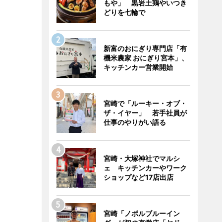
もや」 黒岩土鶏やいつき
どりを七輪で
新富のおにぎり専門店「有
機米農家 おにぎり宮本」、
キッチンカー営業開始
宮崎で「ルーキー・オブ・
ザ・イヤー」 若手社員が
仕事のやりがい語る
宮崎・大塚神社でマルシ
ェ キッチンカーやワーク
ショップなど17店出店
宮崎「ノボルブルーイン