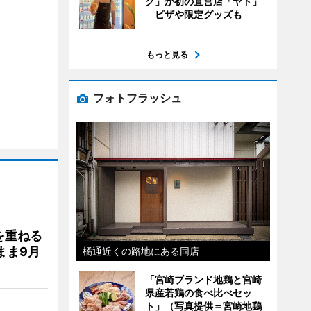
グ」が初の直営店「ヤド」
ピザや限定グッズも
もっと見る
フォトフラッシュ
を重ねる
まま9月
橘通近くの路地にある同店
「宮崎ブランド地鶏と宮崎
県産若鶏の食べ比べセッ
ト」（写真提供＝宮崎地鶏