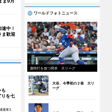
まま9月
ワールドフォトニュース
加速中！
さま歓迎
適時打を放つ岡本 大リーグ
大谷、今季初の２発 大リ
ーグ
ゃも
どりを七
橘通東3、