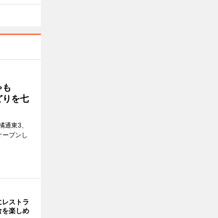
ゃも
どりを七
橘通東3、
日にオープンし
にレストラ
食を楽しめ