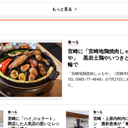
もっと見る
食べる
宮崎に「宮崎地鶏焼肉し
や」 黒岩土鶏やいつき
輪で
「宮崎地鶏焼肉しゃもや」（宮崎市
TEL 0985-77-4848）が7月21
た。
食べる
食べる
宮崎に「ハイ,ジェラート」
宮崎・上原内科内
閉店した人気店の思いとレシ
ン 透析患者が「