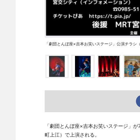
「劇団とんぼ座×吉本お笑いステージ」公演チラシ
「劇団とんぼ座×吉本お笑いステージ」が
町上江）で上演される。