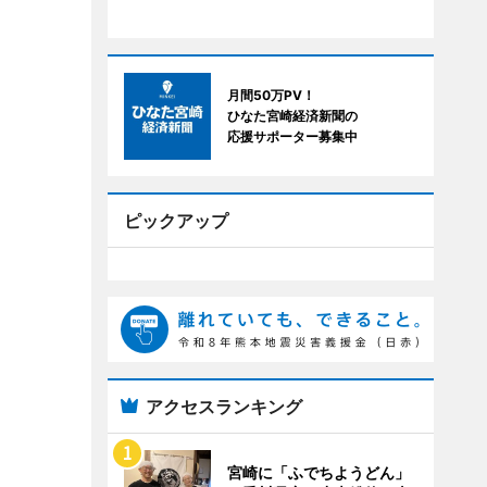
月間50万PV！
ひなた宮崎経済新聞の
応援サポーター募集中
ピックアップ
アクセスランキング
宮崎に「ふでちようどん」