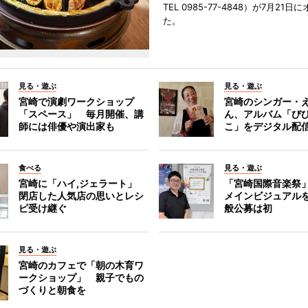
TEL 0985-77-4848）が7月21
た。
見る・遊ぶ
見る・遊ぶ
宮崎で演劇ワークショップ
宮崎のシンガー・
「スペース」 毎月開催、講
ん、アルバム「び
師には俳優や演出家も
こ」をデジタル配
食べる
見る・遊ぶ
宮崎に「ハイ,ジェラート」
「宮崎国際音楽祭
閉店した人気店の思いとレシ
メインビジュアル
ピ受け継ぐ
般公募は初
見る・遊ぶ
宮崎のカフェで「朝の木育ワ
ークショップ」 親子でもの
づくりと朝食を