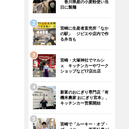
香川県産の小麦粉使い当
日に製麺
宮崎に生産者直売所「なか
の駅」 ジビエや店内で作
る弁当も
宮崎・大塚神社でマルシ
ェ キッチンカーやワーク
ショップなど17店出店
新富のおにぎり専門店「有
機米農家 おにぎり宮本」、
キッチンカー営業開始
宮崎で「ルーキー・オブ・