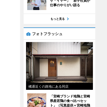
ザ・イヤー」 若手社員が
仕事のやりがい語る
もっと見る
フォトフラッシュ
橘通近くの路地にある同店
「宮崎ブランド地鶏と宮崎
県産若鶏の食べ比べセッ
ト」（写真提供＝宮崎地鶏