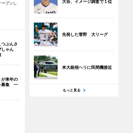
大谷、イメージ調査で１位
日にオープンし
先発した菅野 大リーグ
えつぷんさ
びしゃん
信
米大統領ヘリに民間機接近
」が来年の
を募集 一
もっと見る