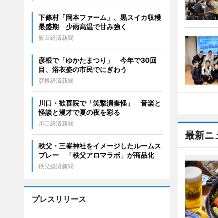
下條村「岡本ファーム」、黒スイカ収穫
最盛期 少雨高温で甘み強く
飯田経済新聞
彦根で「ゆかたまつり」 今年で30回
目、浴衣姿の市民でにぎわう
彦根経済新聞
川口・歓喜院で「笑撃演奏怪」 音楽と
怪談と漫才で夏の夜を彩る
川口経済新聞
最新ニ
秩父・三峯神社をイメージしたルームス
プレー 「秩父アロマラボ」が商品化
秩父経済新聞
プレスリリース