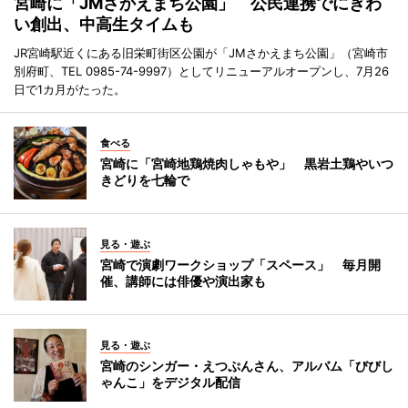
宮崎に「JMさかえまち公園」 公民連携でにぎわ
い創出、中高生タイムも
JR宮崎駅近くにある旧栄町街区公園が「JMさかえまち公園」（宮崎市
別府町、TEL 0985-74-9997）としてリニューアルオープンし、7月26
日で1カ月がたった。
食べる
宮崎に「宮崎地鶏焼肉しゃもや」 黒岩土鶏やいつ
きどりを七輪で
見る・遊ぶ
宮崎で演劇ワークショップ「スペース」 毎月開
催、講師には俳優や演出家も
見る・遊ぶ
宮崎のシンガー・えつぷんさん、アルバム「びびし
ゃんこ」をデジタル配信