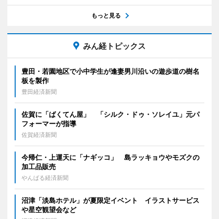
もっと見る
みん経トピックス
豊田・若園地区で小中学生が逢妻男川沿いの遊歩道の樹名
板を製作
豊田経済新聞
佐賀に「ばくてん屋」 「シルク・ドゥ・ソレイユ」元パ
フォーマーが指導
佐賀経済新聞
今帰仁・上運天に「ナギッコ」 島ラッキョウやモズクの
加工品販売
やんばる経済新聞
沼津「淡島ホテル」が夏限定イベント イラストサービス
や星空観望会など