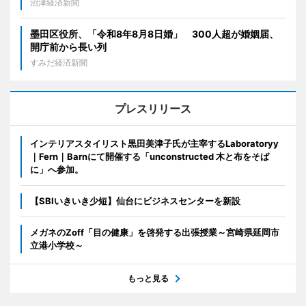
沼津経済新聞
墨田区役所、「令和8年8月8日婚」 300人超が婚姻届、
開庁前から長い列
すみだ経済新聞
プレスリリース
インテリアスタイリスト黒田美津子氏が主宰するLaboratoryy
｜Fern｜Barnにて開催する「unconstructed 木と布をそば
に」へ参加。
【SBIいきいき少短】仙台にビジネスセンターを新設
メガネのZoff「目の健康」を啓発する出張授業～宮崎県延岡市
立港小学校～
もっと見る