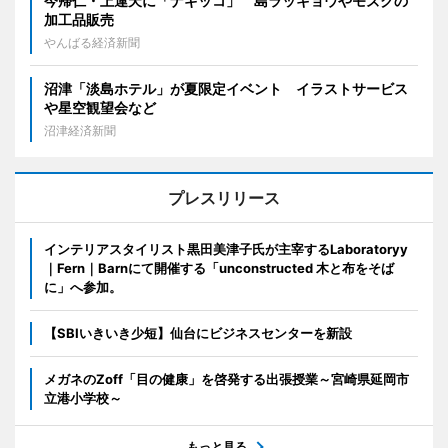
今帰仁・上運天に「ナギッコ」 島ラッキョウやモズクの
加工品販売
やんばる経済新聞
沼津「淡島ホテル」が夏限定イベント イラストサービス
や星空観望会など
沼津経済新聞
プレスリリース
インテリアスタイリスト黒田美津子氏が主宰するLaboratoryy
｜Fern｜Barnにて開催する「unconstructed 木と布をそば
に」へ参加。
【SBIいきいき少短】仙台にビジネスセンターを新設
メガネのZoff「目の健康」を啓発する出張授業～宮崎県延岡市
立港小学校～
もっと見る