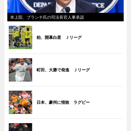
米上院、ブランチ氏の司法長官人事承認
柏、開幕白星 Ｊリーグ
町田、大勝で発進 Ｊリーグ
日本、豪州に惜敗 ラグビー