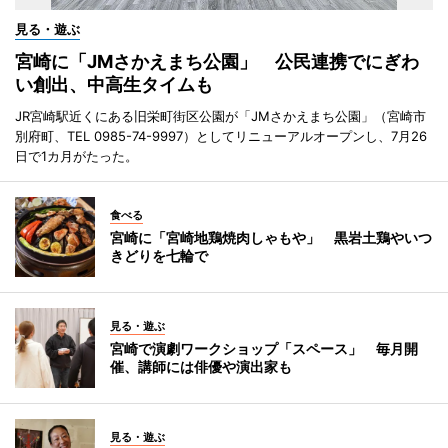
見る・遊ぶ
宮崎に「JMさかえまち公園」 公民連携でにぎわ
い創出、中高生タイムも
JR宮崎駅近くにある旧栄町街区公園が「JMさかえまち公園」（宮崎市
別府町、TEL 0985-74-9997）としてリニューアルオープンし、7月26
日で1カ月がたった。
食べる
宮崎に「宮崎地鶏焼肉しゃもや」 黒岩土鶏やいつ
きどりを七輪で
見る・遊ぶ
宮崎で演劇ワークショップ「スペース」 毎月開
催、講師には俳優や演出家も
見る・遊ぶ