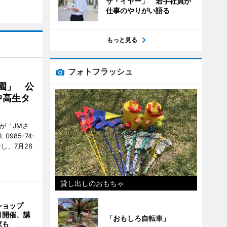
ザ・イヤー」 若手社員が
仕事のやりがい語る
もっと見る
フォトフラッシュ
園」 公
中高生タ
が「JMさ
985-74-
し、7月26
貸し出しのおもちゃ
ショップ
月開催、講
「おもしろ自転車」
家も