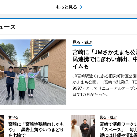
もっと見る
ュース
見る・遊ぶ
宮崎に「JMさかえまち公
民連携でにぎわい創出、
イムも
JR宮崎駅近くにある旧栄町街区公園
かえまち公園」（宮崎市別府町、TEL 0
9997）としてリニューアルオープン
日で1カ月がたった。
食べる
見る・遊ぶ
宮崎に「宮崎地鶏焼肉しゃも
宮崎で演劇ワーク
や」 黒岩土鶏やいつきどり
「スペース」 毎
を七輪で
師には俳優や演出