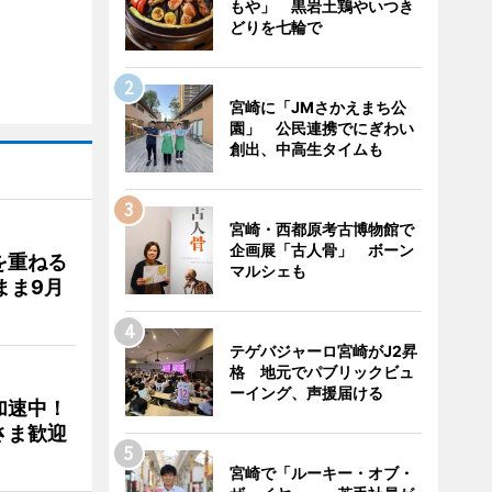
もや」 黒岩土鶏やいつき
どりを七輪で
宮崎に「JMさかえまち公
園」 公民連携でにぎわい
創出、中高生タイムも
宮崎・西都原考古博物館で
企画展「古人骨」 ボーン
を重ねる
マルシェも
まま9月
テゲバジャーロ宮崎がJ2昇
格 地元でパブリックビュ
ーイング、声援届ける
加速中！
さま歓迎
宮崎で「ルーキー・オブ・