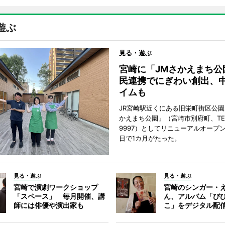
遊ぶ
見る・遊ぶ
宮崎に「JMさかえまち公
民連携でにぎわい創出、
イムも
JR宮崎駅近くにある旧栄町街区公園
かえまち公園」（宮崎市別府町、TEL 0
9997）としてリニューアルオープン
日で1カ月がたった。
見る・遊ぶ
見る・遊ぶ
宮崎で演劇ワークショップ
宮崎のシンガー・
「スペース」 毎月開催、講
ん、アルバム「び
師には俳優や演出家も
こ」をデジタル配