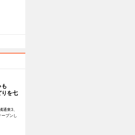
ゃも
どりを七
橘通東3、
日にオープンし