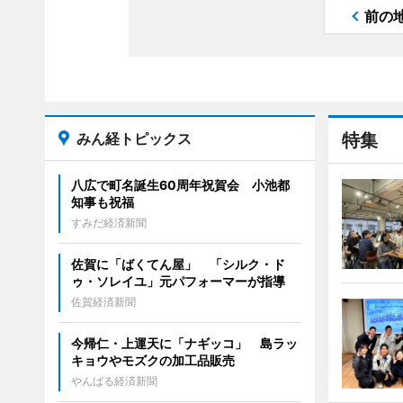
前の
みん経トピックス
特集
八広で町名誕生60周年祝賀会 小池都
知事も祝福
すみだ経済新聞
佐賀に「ばくてん屋」 「シルク・ド
ゥ・ソレイユ」元パフォーマーが指導
佐賀経済新聞
今帰仁・上運天に「ナギッコ」 島ラッ
キョウやモズクの加工品販売
やんばる経済新聞