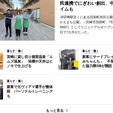
民連携でにぎわい創出、
イムも
JR宮崎駅近くにある旧栄町街区公園
かえまち公園」（宮崎市別府町、TEL 0
9997）としてリニューアルオープン
日で1カ月がたった。
暮らす・働く
暮らす・働く
宮崎に貸し切り個室温泉「エ
新富にサードプレ
ムズ温泉」 浴槽や天井はヒ
みちゃんち」 不
ノキで仕上げる
た協力隊OBが開設
暮らす・働く
新富で元ヴィアマ選手が整体
院 パーソナルトレーニング
も
もっと見る