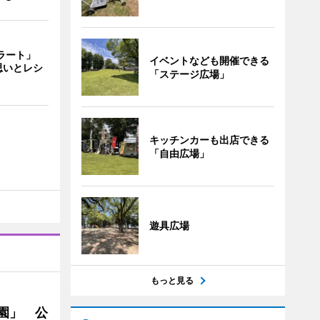
ェラート」
イベントなども開催できる
思いとレシ
「ステージ広場」
キッチンカーも出店できる
「自由広場」
遊具広場
もっと見る
園」 公