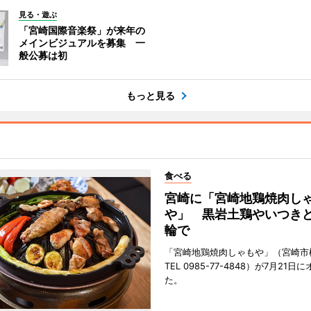
見る・遊ぶ
「宮崎国際音楽祭」が来年の
メインビジュアルを募集 一
般公募は初
もっと見る
食べる
宮崎に「宮崎地鶏焼肉し
や」 黒岩土鶏やいつき
輪で
「宮崎地鶏焼肉しゃもや」（宮崎市
TEL 0985-77-4848）が7月21
た。