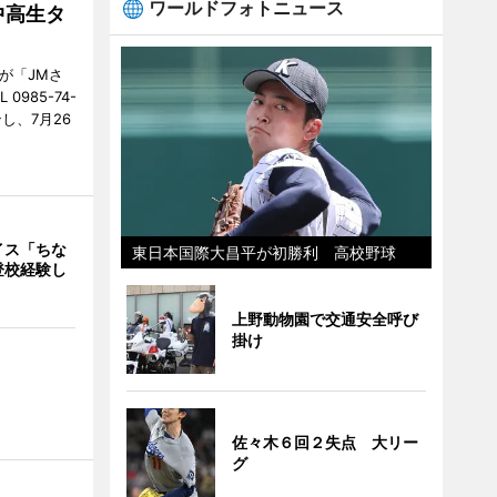
ワールドフォトニュース
中高生タ
が「JMさ
985-74-
し、7月26
イス「ちな
東日本国際大昌平が初勝利 高校野球
登校経験し
上野動物園で交通安全呼び
掛け
佐々木６回２失点 大リー
グ