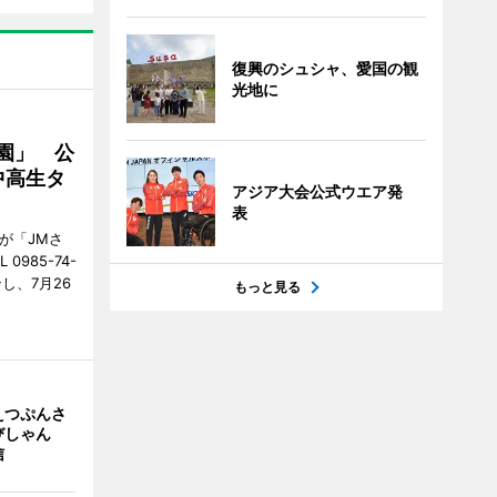
復興のシュシャ、愛国の観
光地に
園」 公
中高生タ
アジア大会公式ウエア発
表
が「JMさ
985-74-
し、7月26
もっと見る
えつぷんさ
びしゃん
信