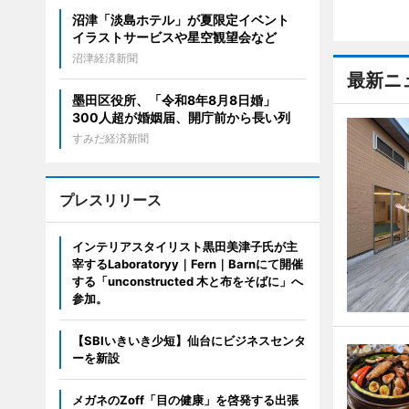
沼津「淡島ホテル」が夏限定イベント
イラストサービスや星空観望会など
沼津経済新聞
最新ニ
墨田区役所、「令和8年8月8日婚」
300人超が婚姻届、開庁前から長い列
すみだ経済新聞
プレスリリース
インテリアスタイリスト黒田美津子氏が主
宰するLaboratoryy｜Fern｜Barnにて開催
する「unconstructed 木と布をそばに」へ
参加。
【SBIいきいき少短】仙台にビジネスセンタ
ーを新設
メガネのZoff「目の健康」を啓発する出張