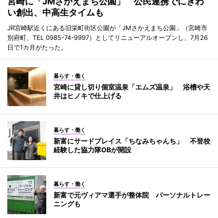
宮崎に「JMさかえまち公園」 公民連携でにぎわ
い創出、中高生タイムも
JR宮崎駅近くにある旧栄町街区公園が「JMさかえまち公園」（宮崎市
別府町、TEL 0985-74-9997）としてリニューアルオープンし、7月26
日で1カ月がたった。
暮らす・働く
宮崎に貸し切り個室温泉「エムズ温泉」 浴槽や天
井はヒノキで仕上げる
暮らす・働く
新富にサードプレイス「ちなみちゃんち」 不登校
経験した協力隊OBが開設
暮らす・働く
新富で元ヴィアマ選手が整体院 パーソナルトレー
ニングも