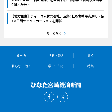
メガネのZoff「目の健康」を啓発する出張授業～宮崎県延岡市
立港小学校～
【地方創生】ティーコム株式会社、企業6社を宮崎県高原町へ招
く3日間のエクスカーションを開催
もっと見る
食べる
見る・遊ぶ
買う
暮らす・働く
学ぶ・知る
特集