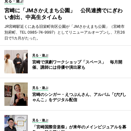
見る・遊ぶ
宮崎に「JMさかえまち公園」 公民連携でにぎわ
い創出、中高生タイムも
JR宮崎駅近くにある旧栄町街区公園が「JMさかえまち公園」（宮崎市
別府町、TEL 0985-74-9997）としてリニューアルオープンし、7月26
日で1カ月がたった。
見る・遊ぶ
宮崎で演劇ワークショップ「スペース」 毎月開
催、講師には俳優や演出家も
見る・遊ぶ
宮崎のシンガー・えつぷんさん、アルバム「びびし
ゃんこ」をデジタル配信
見る・遊ぶ
「宮崎国際音楽祭」が来年のメインビジュアルを募