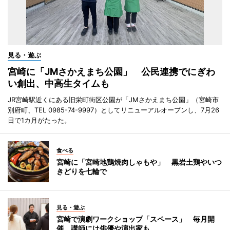
見る・遊ぶ
宮崎に「JMさかえまち公園」 公民連携でにぎわ
い創出、中高生タイムも
JR宮崎駅近くにある旧栄町街区公園が「JMさかえまち公園」（宮崎市
別府町、TEL 0985-74-9997）としてリニューアルオープンし、7月26
日で1カ月がたった。
食べる
宮崎に「宮崎地鶏焼肉しゃもや」 黒岩土鶏やいつ
きどりを七輪で
見る・遊ぶ
宮崎で演劇ワークショップ「スペース」 毎月開
催、講師には俳優や演出家も