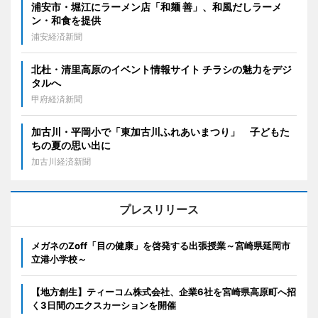
浦安市・堀江にラーメン店「和麺 善」、和風だしラーメ
ン・和食を提供
浦安経済新聞
北杜・清里高原のイベント情報サイト チラシの魅力をデジ
タルへ
甲府経済新聞
加古川・平岡小で「東加古川ふれあいまつり」 子どもた
ちの夏の思い出に
加古川経済新聞
プレスリリース
メガネのZoff「目の健康」を啓発する出張授業～宮崎県延岡市
立港小学校～
【地方創生】ティーコム株式会社、企業6社を宮崎県高原町へ招
く3日間のエクスカーションを開催