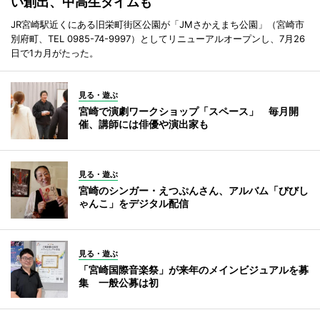
い創出、中高生タイムも
JR宮崎駅近くにある旧栄町街区公園が「JMさかえまち公園」（宮崎市
別府町、TEL 0985-74-9997）としてリニューアルオープンし、7月26
日で1カ月がたった。
見る・遊ぶ
宮崎で演劇ワークショップ「スペース」 毎月開
催、講師には俳優や演出家も
見る・遊ぶ
宮崎のシンガー・えつぷんさん、アルバム「びびし
ゃんこ」をデジタル配信
見る・遊ぶ
「宮崎国際音楽祭」が来年のメインビジュアルを募
集 一般公募は初