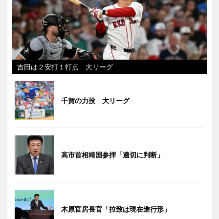
吉田は２安打１打点 大リーグ
千賀の力投 大リーグ
高市首相靖国参拝「適切に判断」
木原官房長官「拉致は現在進行形」