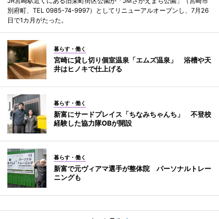
JR宮崎駅近くにある旧栄町街区公園が「JMさかえまち公園」（宮崎市
別府町、TEL 0985-74-9997）としてリニューアルオープンし、7月26
日で1カ月がたった。
暮らす・働く
宮崎に貸し切り個室温泉「エムズ温泉」 浴槽や天
井はヒノキで仕上げる
暮らす・働く
新富にサードプレイス「ちなみちゃんち」 不登校
経験した協力隊OBが開設
暮らす・働く
新富で元ヴィアマ選手が整体院 パーソナルトレー
ニングも