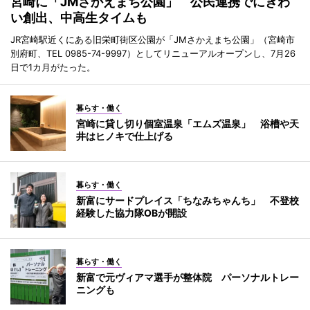
宮崎に「JMさかえまち公園」 公民連携でにぎわ
い創出、中高生タイムも
JR宮崎駅近くにある旧栄町街区公園が「JMさかえまち公園」（宮崎市
別府町、TEL 0985-74-9997）としてリニューアルオープンし、7月26
日で1カ月がたった。
暮らす・働く
宮崎に貸し切り個室温泉「エムズ温泉」 浴槽や天
井はヒノキで仕上げる
暮らす・働く
新富にサードプレイス「ちなみちゃんち」 不登校
経験した協力隊OBが開設
暮らす・働く
新富で元ヴィアマ選手が整体院 パーソナルトレー
ニングも