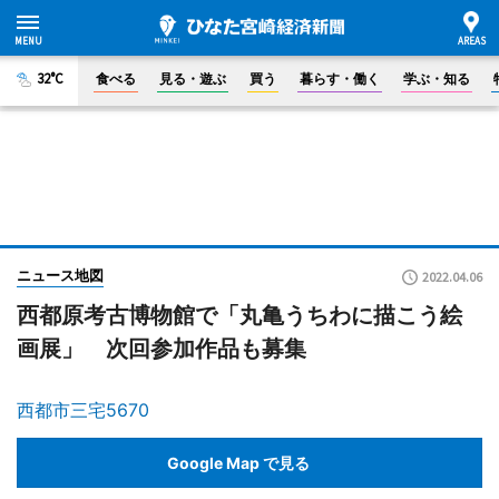
32°C
食べる
見る・遊ぶ
買う
暮らす・働く
学ぶ・知る
ニュース地図
2022.04.06
西都原考古博物館で「丸亀うちわに描こう絵
画展」 次回参加作品も募集
西都市三宅5670
Google Map で見る