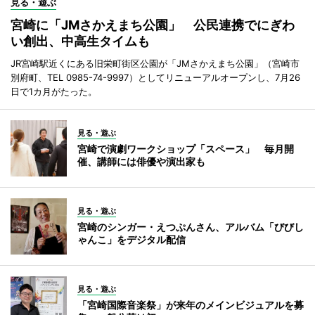
見る・遊ぶ
宮崎に「JMさかえまち公園」 公民連携でにぎわ
い創出、中高生タイムも
JR宮崎駅近くにある旧栄町街区公園が「JMさかえまち公園」（宮崎市
別府町、TEL 0985-74-9997）としてリニューアルオープンし、7月26
日で1カ月がたった。
見る・遊ぶ
宮崎で演劇ワークショップ「スペース」 毎月開
催、講師には俳優や演出家も
見る・遊ぶ
宮崎のシンガー・えつぷんさん、アルバム「びびし
ゃんこ」をデジタル配信
見る・遊ぶ
「宮崎国際音楽祭」が来年のメインビジュアルを募