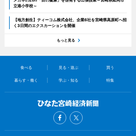
メガネのZoff「目の健康」を啓発する出張授業～宮崎県延岡市
立港小学校～
【地方創生】ティーコム株式会社、企業6社を宮崎県高原町へ招
く3日間のエクスカーションを開催
もっと見る
食べる
見る・遊ぶ
買う
暮らす・働く
学ぶ・知る
特集