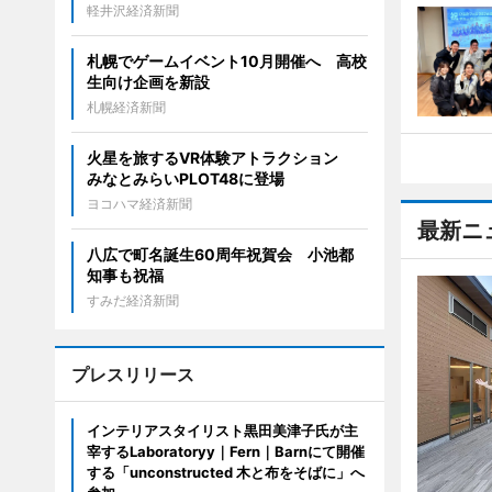
軽井沢経済新聞
札幌でゲームイベント10月開催へ 高校
生向け企画を新設
札幌経済新聞
火星を旅するVR体験アトラクション
みなとみらいPLOT48に登場
ヨコハマ経済新聞
最新ニ
八広で町名誕生60周年祝賀会 小池都
知事も祝福
すみだ経済新聞
プレスリリース
インテリアスタイリスト黒田美津子氏が主
宰するLaboratoryy｜Fern｜Barnにて開催
する「unconstructed 木と布をそばに」へ