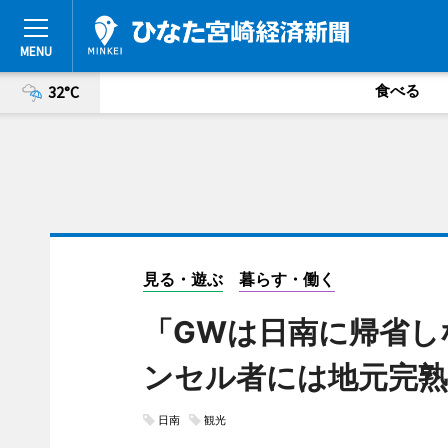
食べる
32°C
見る・遊ぶ
暮らす・働く
「GWは日南に帰省し
ンセル者には地元完熟
日南
観光