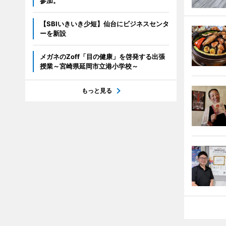
参加。
【SBIいきいき少短】仙台にビジネスセンタ
ーを新設
メガネのZoff「目の健康」を啓発する出張
授業～宮崎県延岡市立港小学校～
もっと見る