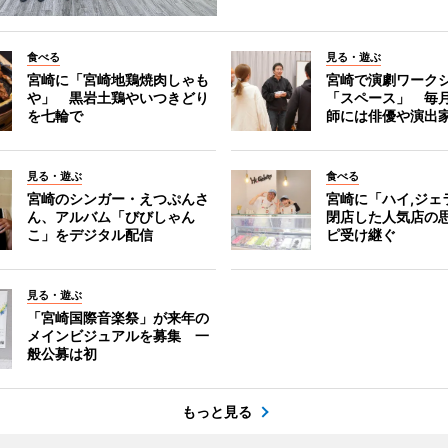
食べる
見る・遊ぶ
宮崎に「宮崎地鶏焼肉しゃも
宮崎で演劇ワーク
や」 黒岩土鶏やいつきどり
「スペース」 毎
を七輪で
師には俳優や演出
見る・遊ぶ
食べる
宮崎のシンガー・えつぷんさ
宮崎に「ハイ,ジ
ん、アルバム「びびしゃん
閉店した人気店の
こ」をデジタル配信
ピ受け継ぐ
見る・遊ぶ
「宮崎国際音楽祭」が来年の
メインビジュアルを募集 一
般公募は初
もっと見る