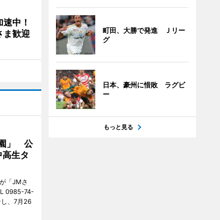
加速中！
町田、大勝で発進 Ｊリー
さま歓迎
グ
日本、豪州に惜敗 ラグビ
ー
もっと見る
園」 公
中高生タ
が「JMさ
985-74-
し、7月26