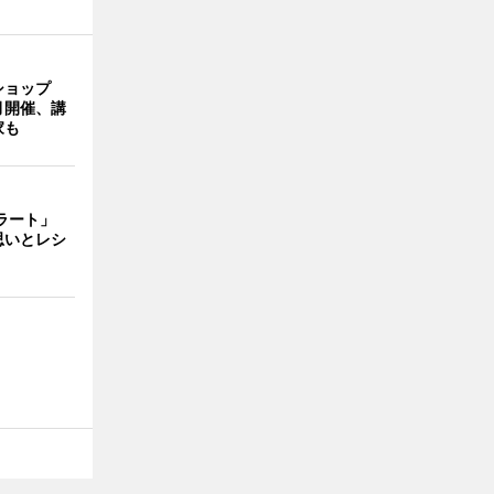
ショップ
月開催、講
家も
ェラート」
思いとレシ