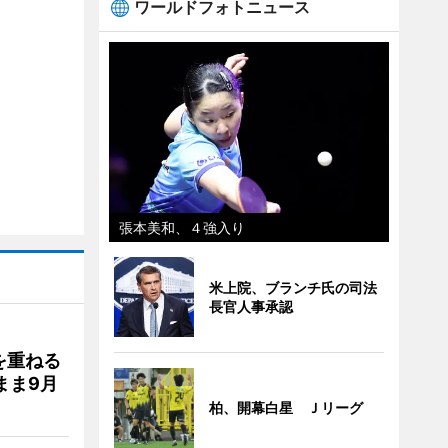
ワールドフォトニュース
張本美和、４強入り
米上院、ブランチ氏の司法
長官人事承認
を重ねる
まま9月
柏、開幕白星 Ｊリーグ