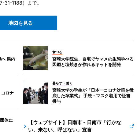
7-31-1188
）まで。
地図を見る
食べる
動へ 県内
宮崎大学院生、自宅でヤマメの生態学べる
図鑑と塩焼きが作れるキットを開発
暮らす・働く
宮崎大学の学生が「日本一コロナ対策を徹
 コロナ
底した卒業式」 手袋・マスク着用で証書
授与
団体に
【ウェブサイト】日南市 - 日南市「行かな
い、来ない、呼ばない」宣言