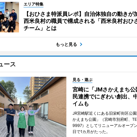
エリア特集
【おひさま特派員レポ】自治体独自の動きが
西米良村の職員で構成される「西米良村おひ
チーム」とは
もっと見る
ュース
見る・遊ぶ
宮崎に「JMさかえまち公
民連携でにぎわい創出、
イムも
JR宮崎駅近くにある旧栄町街区公園
かえまち公園」（宮崎市別府町、TEL 0
9997）としてリニューアルオープン
日で1カ月がたった。